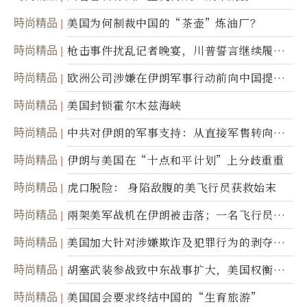
時尚精品
美国为何制裁中国的“茶壶”炼油厂？
時尚精品
枪击事件扰乱记者晚宴，川普誓言继续履行
职责
時尚精品
欧洲公司涉嫌在伊朗军事行动前向中国提供
美军基地的卫星图像
時尚精品
美国封锁霍尔木兹海峡
時尚精品
中共对伊朗的军事支持：从直接军售转向间
接技术转让
時尚精品
伊朗与美国在“十点和平计划”上分歧重重
時尚精品
虎口脱险： 身陷敌腹的美飞行员获救始末
時尚精品
兩架美军战机在伊朗被击落；一名飞行员失
踪
時尚精品
美国加大针对涉嫌欺诈及犯罪行为的剥夺公
民权力度
時尚精品
胡塞武装参战致中东战事扩大，美国权衡地
面入侵的可能性
時尚精品
美国国会要求终结中国的“生育旅游”