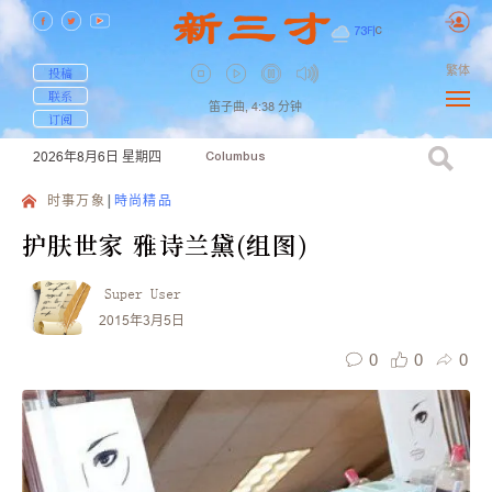
73
F
|
C
繁体
投稿
联系
笛子曲,
4:38
分钟
订阅
2026年8月6日
星期四
Columbus
时事万象
時尚精品
护肤世家 雅诗兰黛(组图)
Super User
2015年3月5日
0
0
0