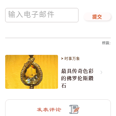
提交
標籤
:
>
时事万象
最具传奇色彩
的佛罗伦斯鑽
石
发表评论