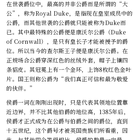
在世袭爵位中，最高的并非公爵而是所谓的“大
公”，称为Royal Duke，是指现在皇室成员中的
公爵，而其他世袭的公爵就只能被称为Duke而
已。其中最特殊的公爵便是康沃尔公爵（Duke
of Cornwall），是只有皇长子才能被授予的爵
位。所以当今的查尔斯王子便是康沃尔公爵。在
正规场合公爵穿深红色的丝绒外套，帽子上镶四
条貂皮。其冠冕上有一个金环，上饰8枚红色金叶
片。国王则称公爵为“我们真正可信和最为敬爱
的伙伴。”
侯爵一词在刚刚出现时，只是代表其领地位置靠
近边界，并不比其他伯爵的地位高，1385年后，
侯爵才正式成为在公爵与伯爵之间的爵位，直到
十五世纪，这个爵号才被英国贵族们所看重，因
此，与其他四个等级相比，侯爵的数量一向最