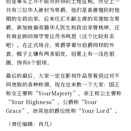
但是事实上并不能对封得的土地征税。历史上一
共有三位华人被封为男爵，他们是香港殖民时地
期的女政治家、后来任汇丰副主席的邓莲如女男
爵，新加坡裔英籍华人医生和政治家曾秋坤，还
有商业顾问保守党议员韦鸣恩（这个比较有名
吧）。在正式场合，男爵穿着与伯爵同样的外
套，帽子上镶有两条貂皮，冠冕上有一浅色银
圈，饰有6个银球。
最后的最后，大家一定在影视作品里看到过对不
同贵族的各种称谓，现在也来教一下大家：国王
和女王要称“YourMajesty”，亲王和公主要称
“Your Highness”，公爵称“Your
Grace”，而其他的爵位统称“Your Lord”。
（责任编辑：肖凡）