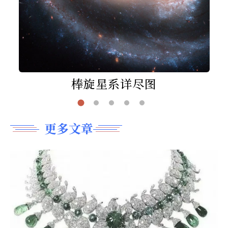
棒旋星系详尽图
更多文章