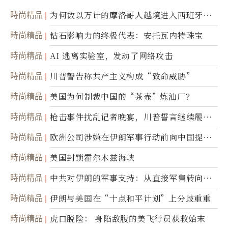
時尚精品
为何数以万计的摩洛哥人越境进入西班牙休
达
時尚精品
钻石影响力的终极代表：安托瓦内特珠宝
時尚精品
AI 逃离实验室，发动了网络攻击
時尚精品
川普警告称共产主义构成“致命威胁”
時尚精品
美国为何制裁中国的“茶壶”炼油厂？
時尚精品
枪击事件扰乱记者晚宴，川普誓言继续履行
职责
時尚精品
欧洲公司涉嫌在伊朗军事行动前向中国提供
美军基地的卫星图像
時尚精品
美国封锁霍尔木兹海峡
時尚精品
中共对伊朗的军事支持：从直接军售转向间
接技术转让
時尚精品
伊朗与美国在“十点和平计划”上分歧重重
時尚精品
虎口脱险： 身陷敌腹的美飞行员获救始末