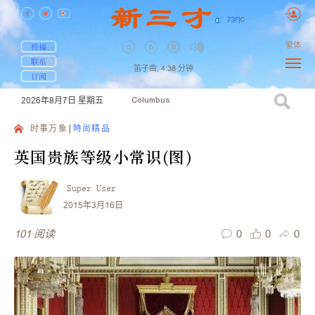
73
F
|
C
繁体
投稿
联系
笛子曲,
4:38
分钟
订阅
2026年8月7日
星期五
Columbus
时事万象
時尚精品
英国贵族等级小常识(图)
Super User
2015年3月16日
0
0
0
101
阅读