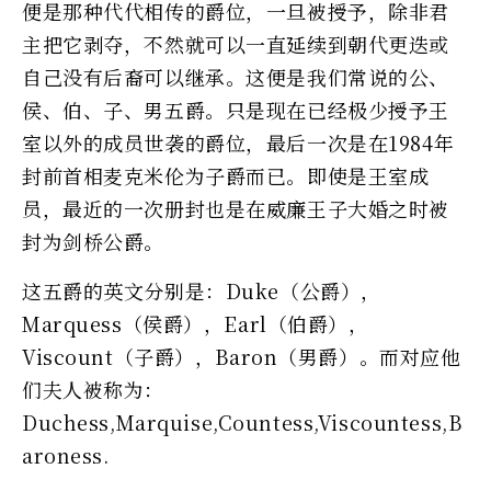
便是那种代代相传的爵位，一旦被授予，除非君
主把它剥夺，不然就可以一直延续到朝代更迭或
自己没有后裔可以继承。这便是我们常说的公、
侯、伯、子、男五爵。只是现在已经极少授予王
室以外的成员世袭的爵位，最后一次是在1984年
封前首相麦克米伦为子爵而已。即使是王室成
员，最近的一次册封也是在威廉王子大婚之时被
封为剑桥公爵。
这五爵的英文分别是：Duke（公爵），
Marquess（侯爵），Earl（伯爵），
Viscount（子爵），Baron（男爵）。而对应他
们夫人被称为：
Duchess,Marquise,Countess,Viscountess,B
aroness.