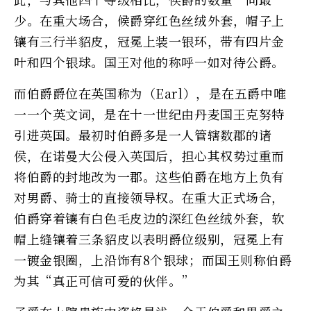
少。在重大场合，候爵穿红色丝绒外套，帽子上
镶有三行半貂皮，冠冕上装一银环，带有四片金
叶和四个银球。国王对他的称呼一如对待公爵。
而伯爵爵位在英国称为（Earl），是在五爵中唯
一一个英文词，是在十一世纪由丹麦国王克努特
引进英国。最初时伯爵多是一人管辖数郡的诸
侯，在诺曼大公侵入英国后，担心其权势过重而
将伯爵的封地改为一郡。这些伯爵在地方上负有
对男爵、骑士的直接领导权。在重大正式场合，
伯爵穿着镶有白色毛皮边的深红色丝绒外套，软
帽上缝镶着三条貂皮以表明爵位级别，冠冕上有
一镀金银圈，上沿饰有8个银球；而国王则称伯爵
为其“真正可信可爱的伙伴。”