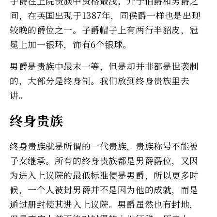
子爵在上院贵族中资格最浅，介于伯爵和男爵之
间，在英国出现于1387年，同侯爵一样也是出现
较晚的爵位之一。子爵帽子上有两行半貂皮，冠
冕上加一银环，饰有6个银球。
男爵是贵族中最末一等，但是却并非都是世袭制
的，大部分是终身制。我们放到终身贵族里去
讲。
终身贵族
终身贵族就是所谓的一代贵族，贵族称号不能被
子女继承。所有的终身贵族都是男爵爵位，又因
为进入上议院的最低标准便是男爵，所以更多时
候，一个人被封男爵并不是因为他的成就，而是
通过册封使其进入上议院。男爵虽然也有封地，