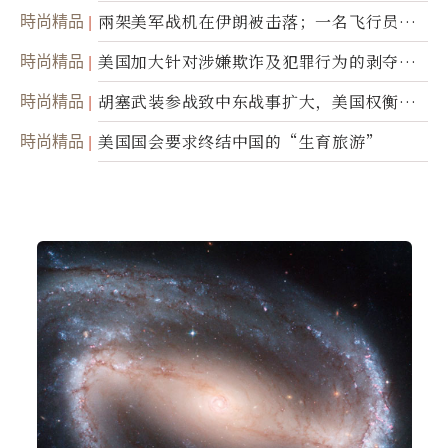
時尚精品
兩架美军战机在伊朗被击落；一名飞行员失
踪
時尚精品
美国加大针对涉嫌欺诈及犯罪行为的剥夺公
民权力度
時尚精品
胡塞武装参战致中东战事扩大，美国权衡地
面入侵的可能性
時尚精品
美国国会要求终结中国的“生育旅游”