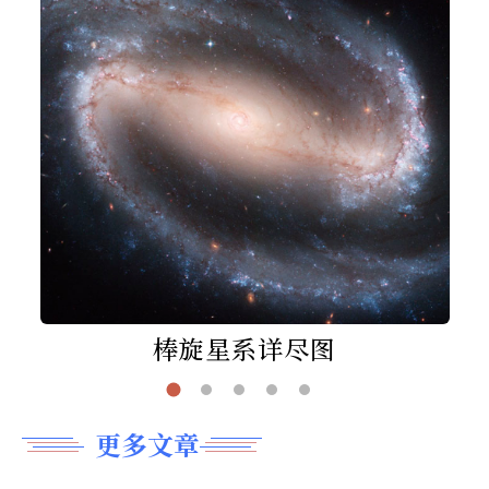
棒旋星系详尽图
更多文章