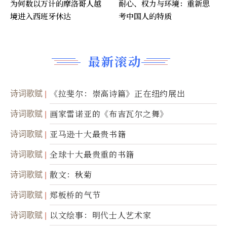
为何数以万计的摩洛哥人越
耐心、权力与环境：重新思
境进入西班牙休达
考中国人的特质
最新滚动
诗词歌赋
《拉斐尔：崇高诗篇》正在纽约展出
诗词歌赋
画家雷诺亚的《布吉瓦尔之舞》
诗词歌赋
亚马逊十大最贵书籍
诗词歌赋
全球十大最贵重的书籍
诗词歌赋
散文：秋菊
诗词歌赋
郑板桥的气节
诗词歌赋
以文绘事：明代士人艺术家