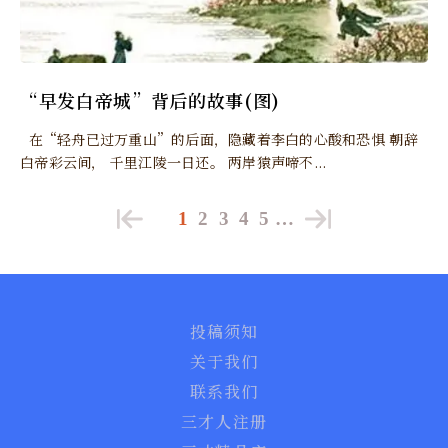
“早发白帝城”背后的故事(图)
在“轻舟已过万重山”的后面，隐藏着李白的心酸和恐惧 朝辞
白帝彩云间， 千里江陵一日还。 两岸猿声啼不...
1
2
3
4
5
…
投稿须知
关于我们
联系我们
三才人注册