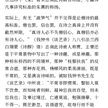
凡事讲究标准的朱熹的称扬。
实际上，有无“蔬笋气”并不见得是论僧诗的最
高标准。僧也罢，俗也罢，在诗之真谛上并没有
截然界限，“真诗人必不失僧侣心，真僧侣亦必
有诗人心。”（钱钟书《谈艺录》八八引法兰西
白瑞蒙《诗醇》语）志南此诗被人称赏，主要还
是于平常景物中写出了一种诗趣，或是禅趣。那
种桥东桥西的不同境界，那种“枝藜扶我”的反
常合道，那种杏花雨、杨柳风的柔美清丽，既是
平常的，又是满含诗味的。诚如钱钟书先生在
《谈艺录》中所说︰“平常非即惯常。譬如人莫
不饮食，而知味者则鲜。凝神忘我而自觉，则未
忘我也；及事过境迁，亡逋莫追，勉强揣摹，十
不得一。微茫渺忽，言语道穷，故每行而不能