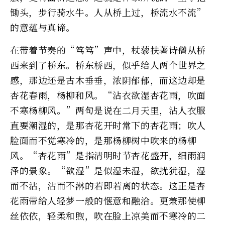
锄头，步行骑水牛。人从桥上过，桥流水不流”
的意蕴与真谛。
在带着节奏的“笃笃”声中，杖藜扶著诗僧从桥
西来到了桥东。桥东桥西，似乎给人两个世界之
感，那边还是古木垂垂，浓阴郁郁，而这边却是
杏花春雨，杨柳和风。“沾衣欲湿杏花雨，吹面
不寒杨柳风。”两句是说在二月天里，沾人衣服
直要潮湿的，是那杏花开时常下的杏花雨；吹人
脸面而不觉寒冷的，是那杨柳树中吹来的杨柳
风。“杏花雨”是指清明时节杏花盛开，细雨润
泽的景象。“欲湿”是似湿未湿，欲扰犹湿，湿
而不沾，沾而不淋的若即若离的状态。这正是杏
花雨带给人轻梦一般的惬意和融洽。更兼那使柳
丝依依，轻柔和煦，吹在脸上凉美而不寒冷的二