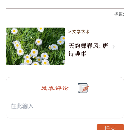
標籤
:
>
文学艺术
天韵舞春风: 唐
诗趣事
发表评论
提交