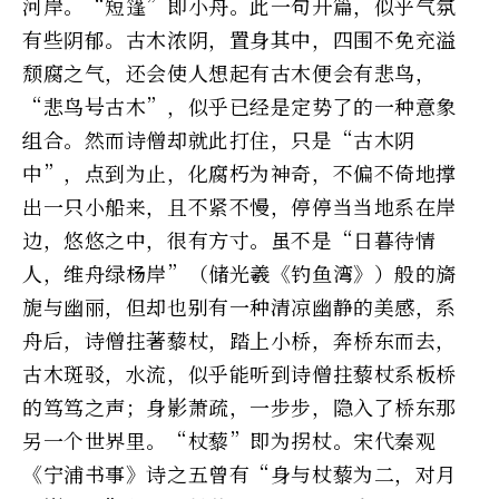
河岸。“短篷”即小舟。此一句开篇，似乎气氛
有些阴郁。古木浓阴，置身其中，四围不免充溢
颓腐之气，还会使人想起有古木便会有悲鸟，
“悲鸟号古木”，似乎已经是定势了的一种意象
组合。然而诗僧却就此打住，只是“古木阴
中”，点到为止，化腐朽为神奇，不偏不倚地撑
出一只小船来，且不紧不慢，停停当当地系在岸
边，悠悠之中，很有方寸。虽不是“日暮待情
人，维舟绿杨岸”（储光羲《钓鱼湾》）般的旖
旎与幽丽，但却也别有一种清凉幽静的美感，系
舟后，诗僧拄著藜杖，踏上小桥，奔桥东而去，
古木斑驳，水流，似乎能听到诗僧拄藜杖系板桥
的笃笃之声；身影萧疏，一步步，隐入了桥东那
另一个世界里。“杖藜”即为拐杖。宋代秦观
《宁浦书事》诗之五曾有“身与杖藜为二，对月