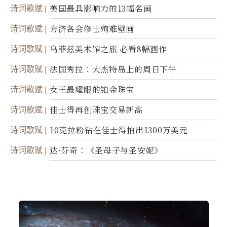
诗词歌赋
美国最具影响力的13幅名画
诗词歌赋
方济各会修士殉难壁画
诗词歌赋
乌菲兹美术馆之旅 必看8幅画作
诗词歌赋
法国秀拉︰大杰特岛上的周日下午
诗词歌赋
女王最耀眼的铂金珠宝
诗词歌赋
佳士得再创珠宝交易新高
诗词歌赋
10克拉粉钻在佳士得拍出1300万美元
诗词歌赋
达·芬奇︰《圣母子与圣安妮》