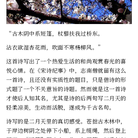
“古木阴中系短篷，杖藜扶我过桥东。
沾衣欲湿杏花雨，吹面不寒杨柳风。”
这首诗写出了一个热爱生活的和尚观赏春光的喜
悦心情。在《宋诗纪事》中，志南僧就留有这么
一首诗，且还没有实质性的题目，只是借诗的形
式题了一个不关意旨的诗题。然而就是这一首诗
才使后人知其名，尤其是诗的后两句写二月天的
轻柔凉美，生动而活脱，遂成为千古名句。
诗写的是二月天里的真切感受。苍拙古木林中，
于岸边树阴之处停下小船，系上缆绳，然后登上