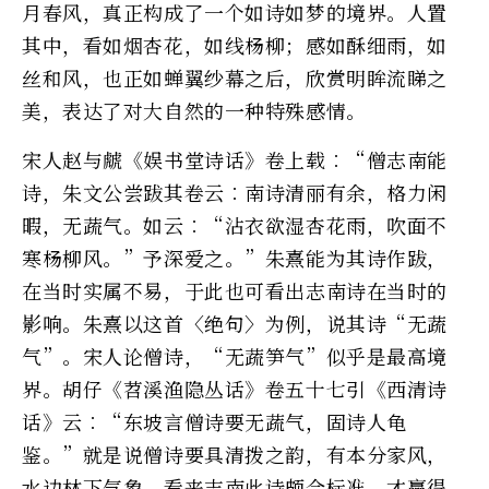
月春风，真正构成了一个如诗如梦的境界。人置
其中，看如烟杏花，如线杨柳；感如酥细雨，如
丝和风，也正如蝉翼纱幕之后，欣赏明眸流睇之
美，表达了对大自然的一种特殊感情。
宋人赵与虤《娱书堂诗话》卷上载︰“僧志南能
诗，朱文公尝跋其卷云︰南诗清丽有余，格力闲
暇，无蔬气。如云︰“沾衣欲湿杏花雨，吹面不
寒杨柳风。”予深爱之。”朱熹能为其诗作跋，
在当时实属不易，于此也可看出志南诗在当时的
影响。朱熹以这首〈绝句〉为例，说其诗“无蔬
气”。宋人论僧诗，“无蔬笋气”似乎是最高境
界。胡仔《苕溪渔隐丛话》卷五十七引《西清诗
话》云︰“东坡言僧诗要无蔬气，固诗人龟
鉴。”就是说僧诗要具清拨之韵，有本分家风，
水边林下气象。看来志南此诗颇合标准，才赢得