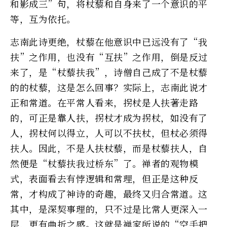
和影成三”句，将杖藜和自身来了一个意识的平
等，互为依托。
志南此诗更绝，杖藜在他意识中已远没有了“我
扶”之作用，也没有“互扶”之作用，倒是反过
来了，是“杖藜扶我”，诗僧自己成了不是杖藜
的的杖藜，这是怎么回事？实际上，志南此说才
正和常道。在平常人看来，拐杖是人扶著走路
的，可正是靠人扶，拐杖才成为拐杖，如没有了
人，拐杖何以得立，人可以不扶杖，但杖必须得
扶人。因此，不是人扶杖藜，而是杖藜扶人，自
然便是“杖藜扶我过桥东”了。禅者的观物模
式，表面看去有悖逻辑和常理，但正是这种反
常，才构成了神诗的奇趣，最终又归合常道。这
其中，是深契事理的，只不过是比常人更深入一
层，更有曲折之感。这就是禅家所说的“空手把