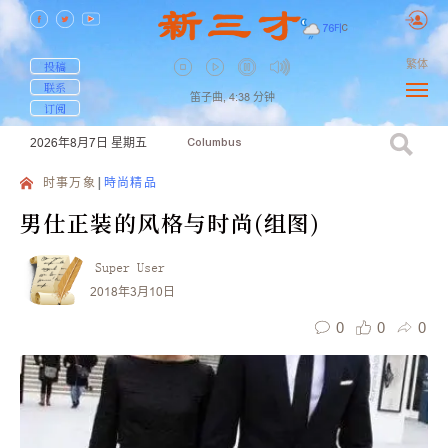
76
F
|
C
繁体
投稿
联系
笛子曲,
4:38
分钟
订阅
2026年8月7日
星期五
Columbus
时事万象
時尚精品
男仕正装的风格与时尚(组图)
Super User
2018年3月10日
0
0
0