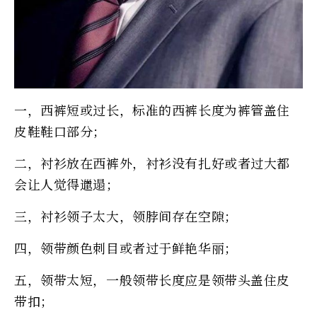
一，西裤短或过长，标准的西裤长度为裤管盖住
皮鞋鞋口部分；
二，衬衫放在西裤外，衬衫没有扎好或者过大都
会让人觉得邋遢；
三，衬衫领子太大，领脖间存在空隙；
四，领带颜色刺目或者过于鲜艳华丽；
五，领带太短，一般领带长度应是领带头盖住皮
带扣；