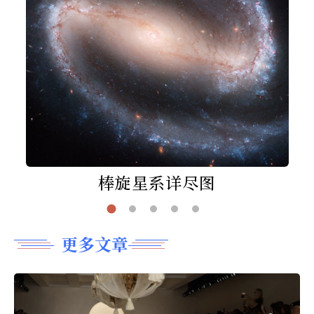
棒旋星系详尽图
更多文章