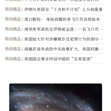
接技术转让
時尚精品
伊朗与美国在“十点和平计划”上分歧重重
時尚精品
虎口脱险： 身陷敌腹的美飞行员获救始末
時尚精品
兩架美军战机在伊朗被击落；一名飞行员失
踪
時尚精品
美国加大针对涉嫌欺诈及犯罪行为的剥夺公
民权力度
時尚精品
胡塞武装参战致中东战事扩大，美国权衡地
面入侵的可能性
時尚精品
美国国会要求终结中国的“生育旅游”