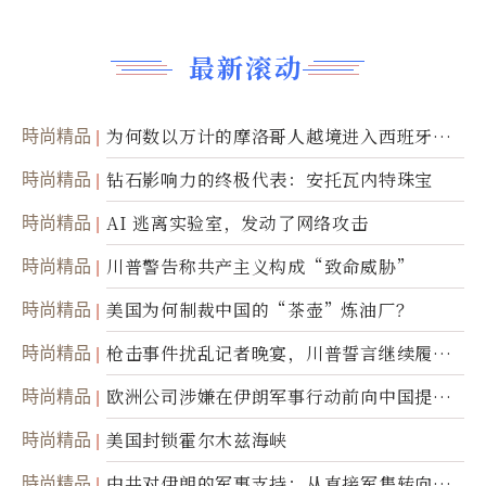
最新滚动
時尚精品
为何数以万计的摩洛哥人越境进入西班牙休
达
時尚精品
钻石影响力的终极代表：安托瓦内特珠宝
時尚精品
AI 逃离实验室，发动了网络攻击
時尚精品
川普警告称共产主义构成“致命威胁”
時尚精品
美国为何制裁中国的“茶壶”炼油厂？
時尚精品
枪击事件扰乱记者晚宴，川普誓言继续履行
职责
時尚精品
欧洲公司涉嫌在伊朗军事行动前向中国提供
美军基地的卫星图像
時尚精品
美国封锁霍尔木兹海峡
時尚精品
中共对伊朗的军事支持：从直接军售转向间