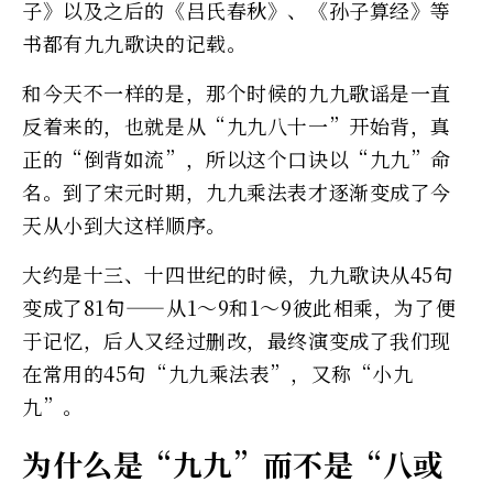
子》以及之后的《吕氏春秋》、《孙子算经》等
书都有九九歌诀的记载。
和今天不一样的是，那个时候的九九歌谣是一直
反着来的，也就是从“九九八十一”开始背，真
正的“倒背如流”，所以这个口诀以“九九”命
名。到了宋元时期，九九乘法表才逐渐变成了今
天从小到大这样顺序。
大约是十三、十四世纪的时候，九九歌诀从45句
变成了81句——从1～9和1～9彼此相乘，为了便
于记忆，后人又经过删改，最终演变成了我们现
在常用的45句“九九乘法表”，又称“小九
九”。
为什么是“九九”而不是“八或