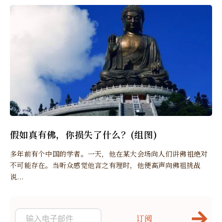
假如真有佛，你损失了什么？(组图)
多年前有个中国的学者。一天，他在某大会场向人们讲佛祖绝对
不可能存在。当听众感觉他言之有理时，他便高声向佛祖挑战
说...
订阅