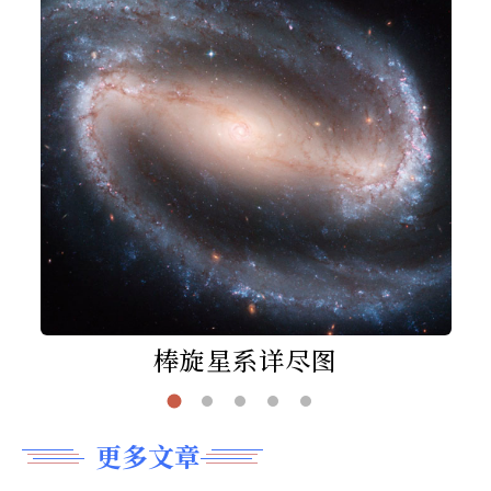
棒旋星系详尽图
更多文章