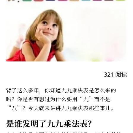
321
阅读
背了这么多年，你知道九九乘法表是怎么来的
吗？你是否有想过为什么要用“九”而不是
“八”？今天就来讲讲九九乘法表那些事儿。
是谁发明了九九乘法表？