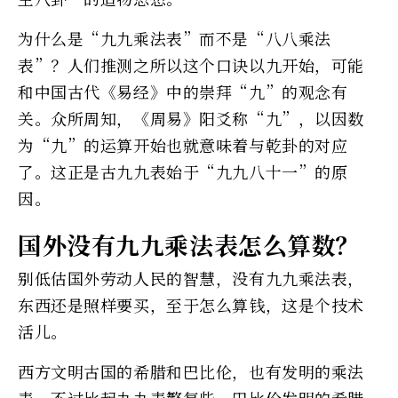
为什么是“九九乘法表”而不是“八八乘法
表”？人们推测之所以这个口诀以九开始，可能
和中国古代《易经》中的崇拜“九”的观念有
关。众所周知，《周易》阳爻称“九”，以因数
为“九”的运算开始也就意味着与乾卦的对应
了。这正是古九九表始于“九九八十一”的原
因。
国外没有九九乘法表怎么算数？
别低估国外劳动人民的智慧，没有九九乘法表，
东西还是照样要买，至于怎么算钱，这是个技术
活儿。
西方文明古国的希腊和巴比伦，也有发明的乘法
表，不过比起九九表繁复些。巴比伦发明的希腊