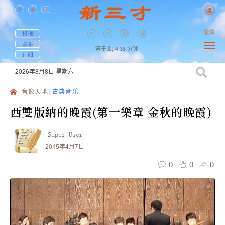
繁体
投稿
联系
笛子曲,
4:38
分钟
订阅
2026年8月8日
星期六
音像天地
古典音乐
西雙版納的晚霞(第一樂章 金秋的晚霞)
Super User
2015年4月7日
0
0
0