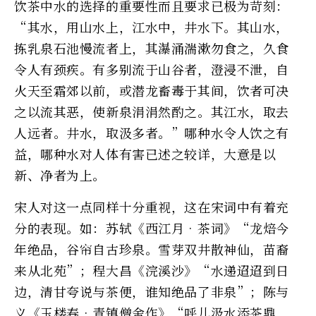
饮茶中水的选择的重要性而且要求已极为苛刻：
“其水，用山水上，江水中，井水下。其山水，
拣乳泉石池慢流者上，其瀑涌湍漱勿食之，久食
令人有颈疾。有多别流于山谷者，澄浸不泄，自
火天至霜郊以前，或潜龙畜毒于其间，饮者可决
之以流其恶，使新泉涓涓然酌之。其江水，取去
人远者。井水，取汲多者。”哪种水令人饮之有
益，哪种水对人体有害已述之较详，大意是以
新、净者为上。
宋人对这一点同样十分重视，这在宋词中有着充
分的表现。如：苏轼《西江月•茶词》“龙焙今
年绝品，谷帘自古珍泉。雪芽双井散神仙，苗裔
来从北苑”；程大昌《浣溪沙》“水递迢迢到日
边，清甘夸说与茶便，谁知绝品了非泉”；陈与
义《玉楼春•青镇僧舍作》“呼儿汲水添茶鼎，