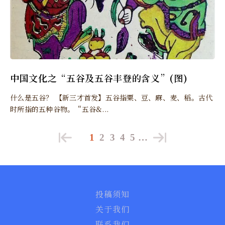
中国文化之“五谷及五谷丰登的含义”(图)
什么是五谷？ 【新三才首发】五谷指粟、豆、麻、麦、稻。古代
时所指的五种谷物。“五谷&...
1
2
3
4
5
…
投稿须知
关于我们
联系我们