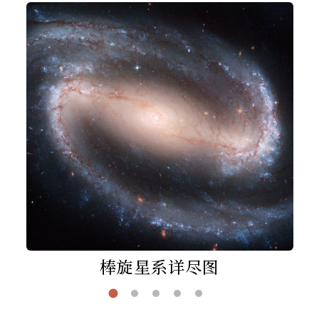
棒旋星系详尽图