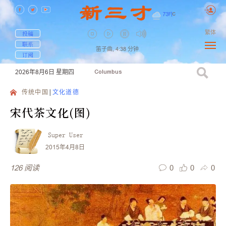
73
F
|
C
繁体
投稿
联系
笛子曲,
4:38
分钟
订阅
2026年8月6日
星期四
Columbus
传统中国
文化道德
宋代茶文化(图)
Super User
2015年4月8日
0
0
0
126
阅读