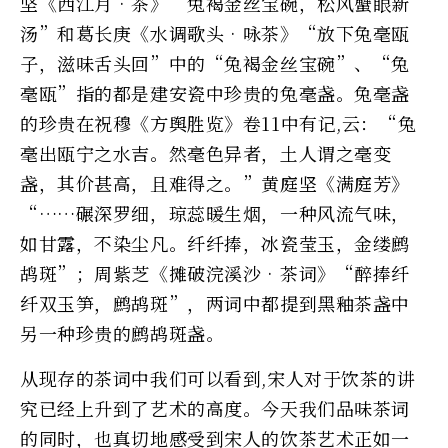
坚《西江月•茶》“兔褐金丝宝碗，松风蟹眼新
汤”和葛长庚《水调歌头•咏茶》“放下兔毫瓯
子，滋味舌头回”中的“兔褐金丝宝碗”、“兔
毫瓯”指的都是建安瓷中珍贵的兔毫盏。兔毫盏
的珍贵在祝穆《方舆胜览》卷11中有记,云：“兔
毫出瓯宁之水吉。然毫色异者，土人谓之毫变
盏，其价甚高，且难得之。”黄庭坚《满庭芳》
“……碾深罗细，琼蕊暖生烟，一种风流气味，
如甘露，不染尘凡。纤纤捧，冰瓷莹玉，金缕鹧
鸪斑”；周紫芝《摊破浣溪沙•茶词》“醉捧纤
纤双玉笋，鹧鸪斑”，两词中都提到黑釉茶盏中
另一种珍贵的鹧鸪斑盏。
从现存的茶词中我们可以看到,宋人对于饮茶的讲
究已经上升到了艺术的高度。今天我们品味茶词
的同时，也真切地感受到宋人的饮茶艺术正如一