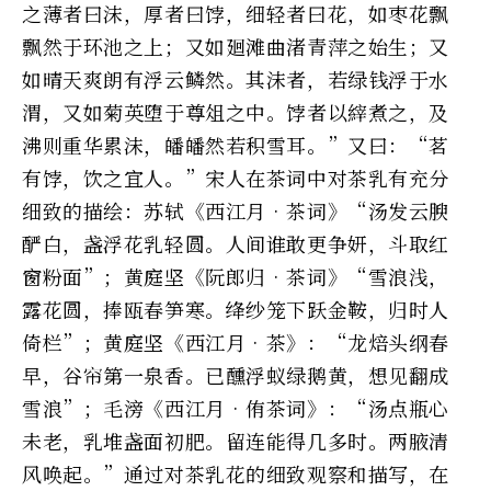
之薄者曰沫，厚者曰饽，细轻者曰花，如枣花飘
飘然于环池之上；又如廻滩曲渚青萍之始生；又
如晴天爽朗有浮云鳞然。其沫者，若绿钱浮于水
渭，又如菊英堕于尊俎之中。饽者以縡煮之，及
沸则重华累沫，皤皤然若积雪耳。”又曰：“茗
有饽，饮之宜人。”宋人在茶词中对茶乳有充分
细致的描绘：苏轼《西江月•茶词》“汤发云腴
酽白，盏浮花乳轻圆。人间谁敢更争妍，斗取红
窗粉面”；黄庭坚《阮郎归•茶词》“雪浪浅，
露花圆，捧瓯春笋寒。绛纱笼下跃金鞍，归时人
倚栏”；黄庭坚《西江月•茶》：“龙焙头纲春
早，谷帘第一泉香。已醺浮蚁绿鹅黄，想见翻成
雪浪”；毛滂《西江月•侑茶词》：“汤点瓶心
未老，乳堆盏面初肥。留连能得几多时。两腋清
风唤起。”通过对茶乳花的细致观察和描写，在