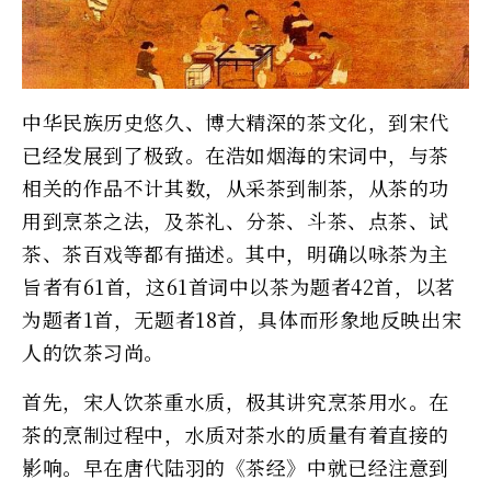
中华民族历史悠久、博大精深的茶文化，到宋代
已经发展到了极致。在浩如烟海的宋词中，与茶
相关的作品不计其数，从采茶到制茶，从茶的功
用到烹茶之法，及茶礼、分茶、斗茶、点茶、试
茶、茶百戏等都有描述。其中，明确以咏茶为主
旨者有61首，这61首词中以茶为题者42首，以茗
为题者1首，无题者18首，具体而形象地反映出宋
人的饮茶习尚。
首先，宋人饮茶重水质，极其讲究烹茶用水。在
茶的烹制过程中，水质对茶水的质量有着直接的
影响。早在唐代陆羽的《茶经》中就已经注意到