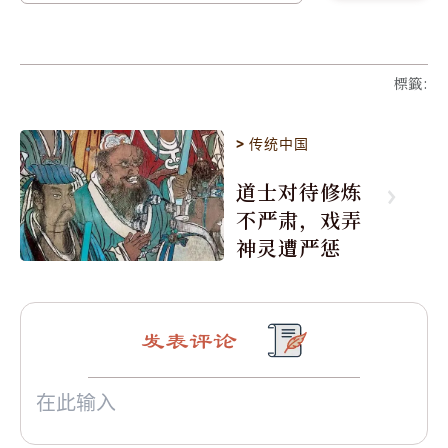
標籤
:
>
传统中国
道士对待修炼
不严肃，戏弄
神灵遭严惩
发表评论