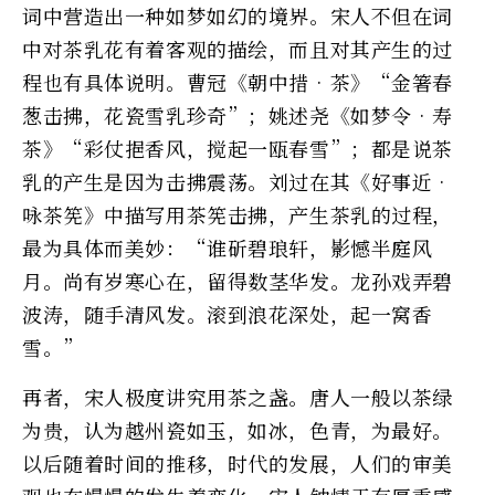
词中营造出一种如梦如幻的境界。宋人不但在词
中对茶乳花有着客观的描绘，而且对其产生的过
程也有具体说明。曹冠《朝中措•茶》“金箸春
葱击拂，花瓷雪乳珍奇”；姚述尧《如梦令•寿
茶》“彩仗挹香风，搅起一瓯春雪”；都是说茶
乳的产生是因为击拂震荡。刘过在其《好事近•
咏茶筅》中描写用茶筅击拂，产生茶乳的过程，
最为具体而美妙：“谁斫碧琅轩，影憾半庭风
月。尚有岁寒心在，留得数茎华发。龙孙戏弄碧
波涛，随手清风发。滚到浪花深处，起一窝香
雪。”
再者，宋人极度讲究用茶之盏。唐人一般以茶绿
为贵，认为越州瓷如玉，如冰，色青，为最好。
以后随着时间的推移，时代的发展，人们的审美