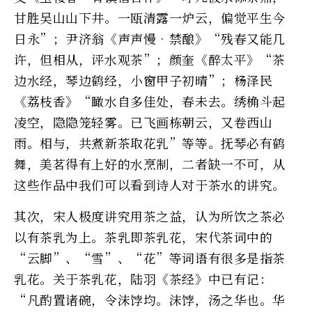
甘胜吴山山下井。一瓯清露一炉云，偏觉平生今
日永”；尹济翁《声声慢•禁酿》“残春又能几
许，但相从，评水观茶”；颜奎《醉太平》“茶
边水经，琴边鹤经，小窗甲子初晴”；杨泽民
《荔枝香》“瞰水自多佳处，春未去。绣桷斗起
凌空，隐隐笼轻雾。已飞画栋朝云，又卷西山
雨。相与，共煮新茶取花乳”等等。抚琴必有鹤
舞，美茗得有上好的水烹制，二者缺一不可，从
这些作品中我们可以看到诗人对于茶水的讲究。
其次，宋人极度讲究用茶之益，认为所饮之茶必
以有茶乳为上。茶乳即茶乳花，宋代茶词中的
“云脚”、“雪”、“花”等词语有很多是指茶
乳花。关于茶乳花，陆羽《茶经》中已有记：
“凡酌置诸碗，令沫饽均。沫饽，汤之华也。华