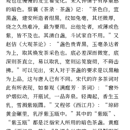
观也在慢慢的发生着变化。宋人钟情于有厚重感
的暗色。蔡襄《茶录•茶盏》记：“茶色白，宜
黑盏，建安所造者绀黑，纹如兔毫，其坯微厚，
烧之久热难冷，最为要用。出他处者，或薄或色
紫，皆不及也。其清白盏，斗试家自不用。”又
赵佶《大观茶论》：“盏色贵青黑，玉毫条达者
为上，取其焕发茶采色也。底必差深而微宽，底
深则茶直立，易以取乳，宽则运筅旋彻，不碍击
拂。”可以见出，宋人对于茶盏的要求是以黑釉
为上品，这与唐人已有不同。宋代的许多茶词对
此有所表现，如秦观《满庭芳•茶词》：“窗外
炉烟似动，开瓶试，一品奔泉。轻淘起，香生玉
乳，雪溅紫瓯圆。”又程邻《西江月》：“琼碎
黄金碾里，乳浮紫玉瓯中。”其中的“紫瓯”、
“紫玉瓯”都是泛指宋人所用的暗色茶盏。黄庭