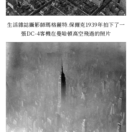
生活雜誌攝影師瑪格麗特.保爾克1939年拍下了一
張DC-4客機在曼哈頓高空飛過的照片