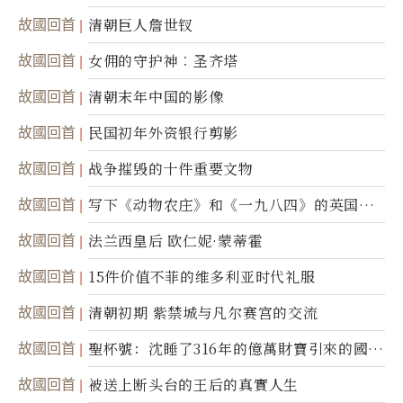
故國回首
清朝巨人詹世钗
故國回首
女佣的守护神︰圣齐塔
故國回首
清朝末年中国的影像
故國回首
民国初年外资银行剪影
故國回首
战争摧毁的十件重要文物
故國回首
写下《动物农庄》和《一九八四》的英国作
家乔治．欧威尔
故國回首
法兰西皇后 欧仁妮·蒙蒂霍
故國回首
15件价值不菲的维多利亚时代礼服
故國回首
清朝初期 紫禁城与凡尔赛宫的交流
故國回首
聖杯號：沈睡了316年的億萬財寶引來的國際
糾紛
故國回首
被送上断头台的王后的真實人生