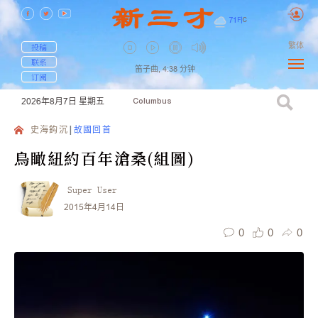
71
F
|
C
繁体
投稿
联系
笛子曲,
4:38
分钟
订阅
2026年8月7日
星期五
Columbus
史海鈎沉
故國回首
鳥瞰紐約百年滄桑(組圖)
Super User
2015年4月14日
0
0
0