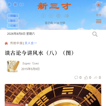
繁体
投稿
联系
笛子曲,
4:38
分钟
订阅
2026年8月8日
星期六
传统中国
天人合一
谈古论今讲风水（八）（图）
Super User
2015年5月9日
0
0
0