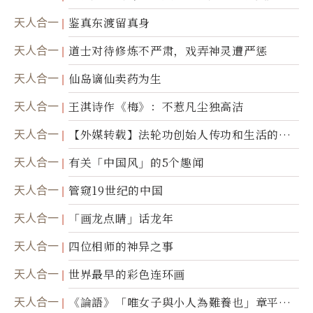
天人合一
鉴真东渡留真身
天人合一
道士对待修炼不严肃，戏弄神灵遭严惩
天人合一
仙岛谪仙卖药为生
天人合一
王淇诗作《梅》：不惹凡尘独高洁
天人合一
【外媒转载】法轮功创始人传功和生活的故
事
天人合一
有关「中国风」的5个趣闻
天人合一
管窥19世纪的中国
天人合一
「画龙点睛」话龙年
天人合一
四位相师的神异之事
天人合一
世界最早的彩色连环画
天人合一
《論語》「唯女子與小人為難養也」章平議