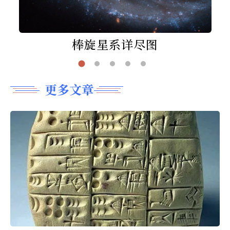
棒旋星系详尽图
更多文章