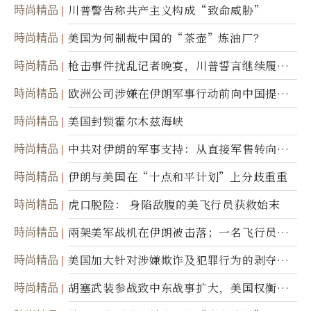
時尚精品
川普警告称共产主义构成“致命威胁”
時尚精品
美国为何制裁中国的“茶壶”炼油厂？
時尚精品
枪击事件扰乱记者晚宴，川普誓言继续履行
职责
時尚精品
欧洲公司涉嫌在伊朗军事行动前向中国提供
美军基地的卫星图像
時尚精品
美国封锁霍尔木兹海峡
時尚精品
中共对伊朗的军事支持：从直接军售转向间
接技术转让
時尚精品
伊朗与美国在“十点和平计划”上分歧重重
時尚精品
虎口脱险： 身陷敌腹的美飞行员获救始末
時尚精品
兩架美军战机在伊朗被击落；一名飞行员失
踪
時尚精品
美国加大针对涉嫌欺诈及犯罪行为的剥夺公
民权力度
時尚精品
胡塞武装参战致中东战事扩大，美国权衡地
面入侵的可能性