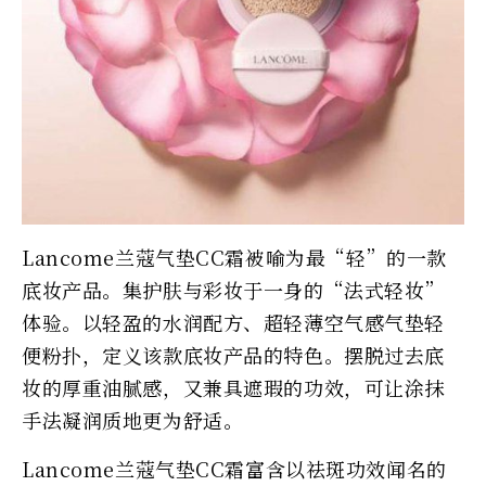
Lancome兰蔻气垫CC霜被喻为最“轻”的一款
底妆产品。集护肤与彩妆于一身的“法式轻妆”
体验。以轻盈的水润配方、超轻薄空气感气垫轻
便粉扑，定义该款底妆产品的特色。摆脱过去底
妆的厚重油腻感，又兼具遮瑕的功效，可让涂抹
手法凝润质地更为舒适。
Lancome兰蔻气垫CC霜富含以祛斑功效闻名的