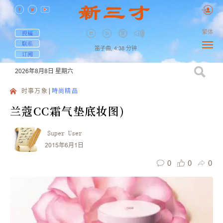
繁体
投稿
联系
笛子曲,
4:38
分钟
订阅
2026年8月8日
星期六
时事万象
時尚精品
兰蔻CC霜气垫底妆图)
Super User
2015年6月1日
0
0
0