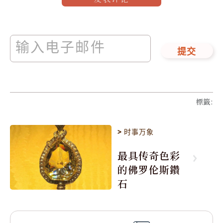
提交
標籤
:
>
时事万象
最具传奇色彩
的佛罗伦斯鑽
石