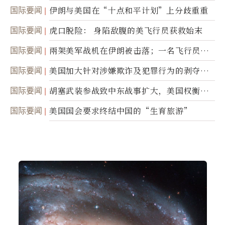
接技术转让
国际要闻
伊朗与美国在“十点和平计划”上分歧重重
国际要闻
虎口脱险： 身陷敌腹的美飞行员获救始末
国际要闻
兩架美军战机在伊朗被击落；一名飞行员失
踪
国际要闻
美国加大针对涉嫌欺诈及犯罪行为的剥夺公
民权力度
国际要闻
胡塞武装参战致中东战事扩大，美国权衡地
面入侵的可能性
国际要闻
美国国会要求终结中国的“生育旅游”