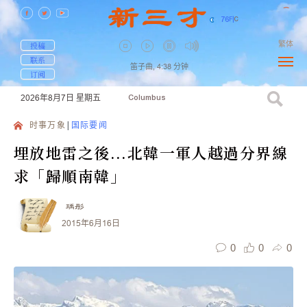
76
F
|
C
繁体
投稿
联系
笛子曲,
4:38
分钟
订阅
2026年8月7日
星期五
Columbus
时事万象
国际要闻
埋放地雷之後...北韓一軍人越過分界線
求「歸順南韓」
瑀彤
2015年6月16日
0
0
0