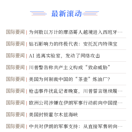
最新滚动
国际要闻
为何数以万计的摩洛哥人越境进入西班牙休
达
国际要闻
钻石影响力的终极代表：安托瓦内特珠宝
国际要闻
AI 逃离实验室，发动了网络攻击
国际要闻
川普警告称共产主义构成“致命威胁”
国际要闻
美国为何制裁中国的“茶壶”炼油厂？
国际要闻
枪击事件扰乱记者晚宴，川普誓言继续履行
职责
国际要闻
欧洲公司涉嫌在伊朗军事行动前向中国提供
美军基地的卫星图像
国际要闻
美国封锁霍尔木兹海峡
国际要闻
中共对伊朗的军事支持：从直接军售转向间