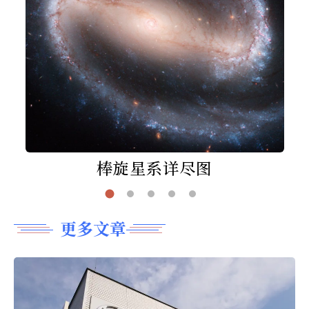
棒旋星系详尽图
更多文章