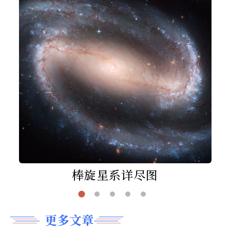
棒旋星系详尽图
更多文章