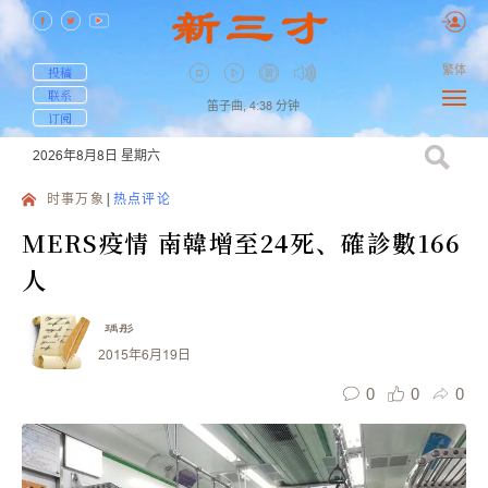
繁体
投稿
联系
笛子曲,
4:38
分钟
订阅
2026年8月8日
星期六
时事万象
热点评论
MERS疫情 南韓增至24死、確診數166
人
瑀彤
2015年6月19日
0
0
0