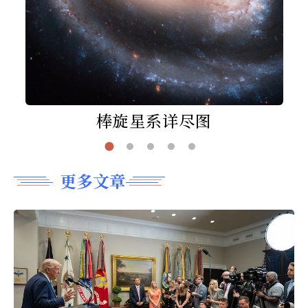
棒旋星系详尽图
更多文章