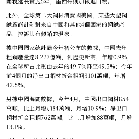
關稅延長實施5年，墨西哥則加徵進口稅。
此外，全球第二大鋼材消費國美國，某些大型鋼
鐵廠商計劃對來自中國和其他4個國家的鋼鐵產
品，控訴其有傾銷的現象。
據中國國家統計局今年初公布的數據，中國去年
粗鋼產量達8.227億噸，創歷史新高，年增0.9%，
在全球所占比重由去年的49.7%降至49.5%；今年
前4個月的淨出口鋼材折合粗鋼3101萬噸，年增
42.5%。
另據中國海關數據，今年4月，中國出口鋼材854
萬噸，比上月增加84萬噸，月增10.9%；淨出口
鋼材折合粗鋼762萬噸，比上月增加88萬噸，月增
13.1%。