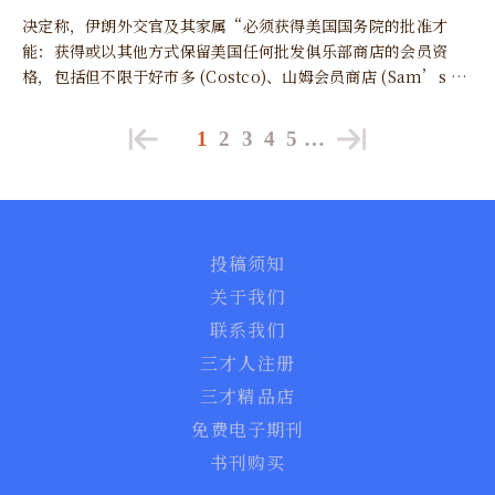
决定称，伊朗外交官及其家属“必须获得美国国务院的批准才
能：获得或以其他方式保留美国任何批发俱乐部商店的会员资
格，包括但不限于好市多 (Costco)、山姆会员商店 (Sam’s Cl
ub) 或 BJ’s 批发俱乐部，以及通过任何方式从这些批发俱乐部
商店购买商品。”
1
2
3
4
5
…
投稿须知
关于我们
联系我们
三才人注册
三才精品店
免费电子期刊
书刊购买