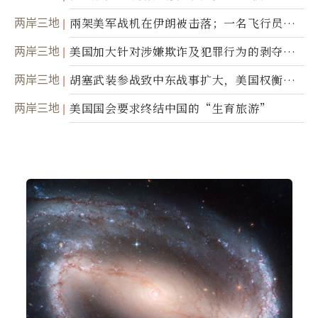
两岸三地
兩架美军战机在伊朗被击落；一名飞行员失
踪
两岸三地
美国加大针对涉嫌欺诈及犯罪行为的剥夺公
民权力度
两岸三地
胡塞武装参战致中东战事扩大，美国权衡地
面入侵的可能性
两岸三地
美国国会要求终结中国的“生育旅游”