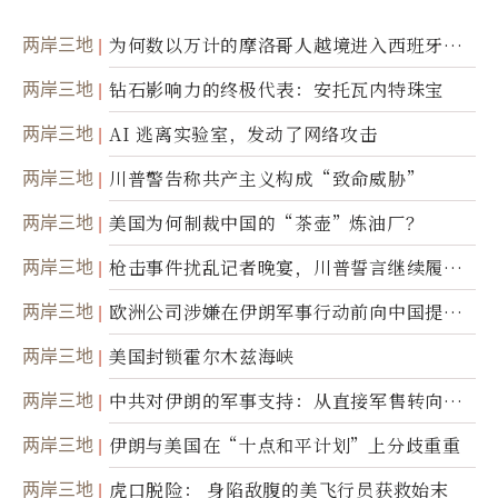
两岸三地
为何数以万计的摩洛哥人越境进入西班牙休
达
两岸三地
钻石影响力的终极代表：安托瓦内特珠宝
两岸三地
AI 逃离实验室，发动了网络攻击
两岸三地
川普警告称共产主义构成“致命威胁”
两岸三地
美国为何制裁中国的“茶壶”炼油厂？
两岸三地
枪击事件扰乱记者晚宴，川普誓言继续履行
职责
两岸三地
欧洲公司涉嫌在伊朗军事行动前向中国提供
美军基地的卫星图像
两岸三地
美国封锁霍尔木兹海峡
两岸三地
中共对伊朗的军事支持：从直接军售转向间
接技术转让
两岸三地
伊朗与美国在“十点和平计划”上分歧重重
两岸三地
虎口脱险： 身陷敌腹的美飞行员获救始末