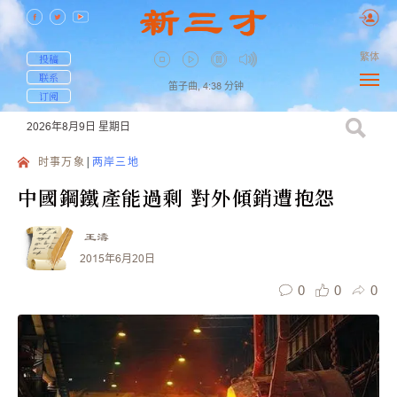
繁体
投稿
联系
笛子曲,
4:38
分钟
订阅
2026年8月9日
星期日
时事万象
两岸三地
中國鋼鐵產能過剩 對外傾銷遭抱怨
王濤
2015年6月20日
0
0
0