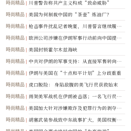
時尚精品
川普警告称共产主义构成“致命威胁”
時尚精品
美国为何制裁中国的“茶壶”炼油厂？
時尚精品
枪击事件扰乱记者晚宴，川普誓言继续履行
职责
時尚精品
欧洲公司涉嫌在伊朗军事行动前向中国提供
美军基地的卫星图像
時尚精品
美国封锁霍尔木兹海峡
時尚精品
中共对伊朗的军事支持：从直接军售转向间
接技术转让
時尚精品
伊朗与美国在“十点和平计划”上分歧重重
時尚精品
虎口脱险： 身陷敌腹的美飞行员获救始末
時尚精品
兩架美军战机在伊朗被击落；一名飞行员失
踪
時尚精品
美国加大针对涉嫌欺诈及犯罪行为的剥夺公
民权力度
時尚精品
胡塞武装参战致中东战事扩大，美国权衡地
面入侵的可能性