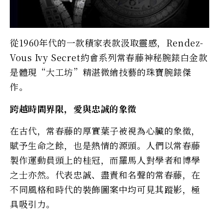
從1960年代的一款積家表款汲取靈感，Rendez-
Vous Ivy Secret約會系列常春藤神秘腕錶白金款
是體現“大工坊”精湛微繪技藝的珠寶腕錶傑
作。
跨越時間界限，愛與忠誠的象徵
在古代，常春藤的厚實葉子被視為心臟的象徵，
賦予生命之餘，也是熱情的源頭。人們以常春藤
製作運動員頭上的桂冠，而羅馬人對學者和博學
之士亦然。代表忠誠、盡責和名聲的常春藤，在
不同風格和時代的裝飾圖案中均可見其蹤影，極
具吸引力。