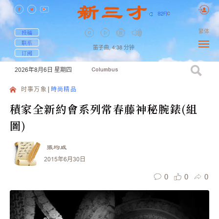
82
F
|
C
繁体
投稿
联系
笛子曲,
4:38
分钟
订阅
2026年8月6日
星期四
Columbus
时事万象
時尚精品
積家全新約會系列常春藤神秘腕錶(組
圖)
張均威
2015年6月30日
0
0
0