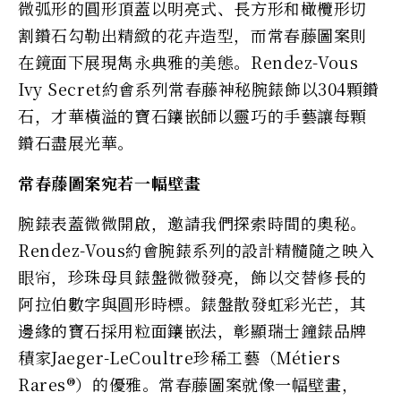
微弧形的圓形頂蓋以明亮式、長方形和橄欖形切
割鑽石勾勒出精緻的花卉造型，而常春藤圖案則
在鏡面下展現雋永典雅的美態。Rendez-Vous
Ivy Secret約會系列常春藤神秘腕錶飾以304顆鑽
石，才華橫溢的寶石鑲嵌師以靈巧的手藝讓每顆
鑽石盡展光華。
常春藤圖案宛若一幅壁畫
腕錶表蓋微微開啟，邀請我們探索時間的奧秘。
Rendez-Vous約會腕錶系列的設計精髓隨之映入
眼帘，珍珠母貝錶盤微微發亮，飾以交替修長的
阿拉伯數字與圓形時標。錶盤散發虹彩光芒，其
邊緣的寶石採用粒面鑲嵌法，彰顯瑞士鐘錶品牌
積家Jaeger-LeCoultre珍稀工藝（Métiers
Rares®）的優雅。常春藤圖案就像一幅壁畫，