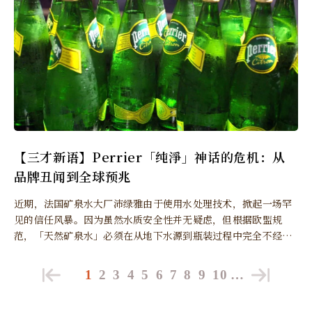
【三才新语】Perrier「纯淨」神话的危机：从
品牌丑闻到全球预兆
近期，法国矿泉水大厂沛绿雅由于使用水处理技术，掀起一场罕
见的信任风暴。因为虽然水质安全性并无疑虑，但根据欧盟规
范，「天然矿泉水」必须在从地下水源到瓶装过程中完全不经改
变，任何过滤处理都会动摇其「天然」标籤的合法性与品牌价
值。
1
2
3
4
5
6
7
8
9
10
…