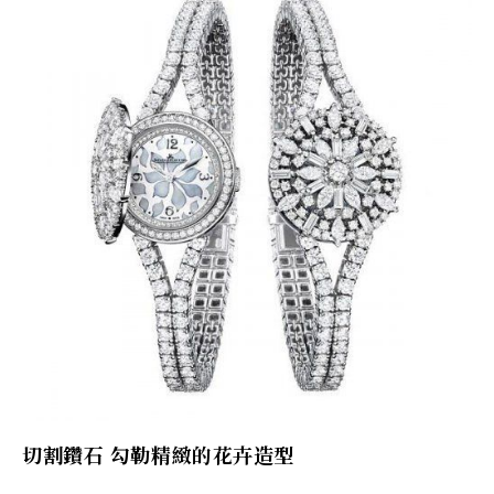
切割鑽石 勾勒精緻的花卉造型