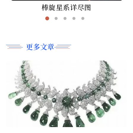
棒旋星系详尽图
更多文章