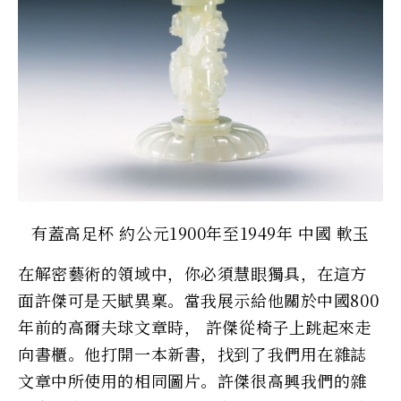
有蓋高足杯 約公元1900年至1949年 中國 軟玉
在解密藝術的領域中，你必須慧眼獨具，在這方
面許傑可是天賦異稟。當我展示給他關於中國800
年前的高爾夫球文章時， 許傑從椅子上跳起來走
向書櫃。他打開一本新書，找到了我們用在雜誌
文章中所使用的相同圖片。許傑很高興我們的雜