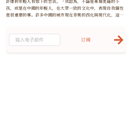
許傑對年輕人有如下的忠告。「我認為，不論是華裔美籍的小
孩，或是在中國的年輕人，在大眾一致的文化中，表現自我個性
是很重要的事。許多中國的城市現在非常的西化與現代化，這很
好。但同時，甚麼是傳統中國文化的價值？你如何來定義你的文
化？
订阅