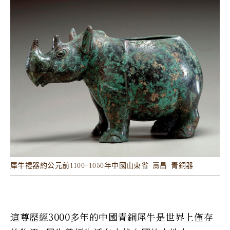
犀牛禮器約公元前1100-1050年中國山東省 壽昌 青銅器
這尊歷經3000多年的中國青銅犀牛是世界上僅存