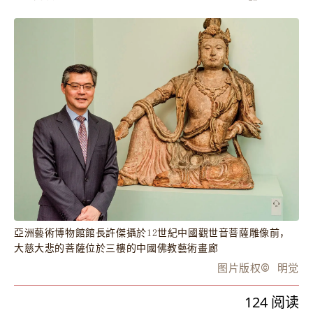
亞洲藝術博物館館長許傑攝於12世紀中國觀世音菩薩雕像前，
大慈大悲的菩薩位於三樓的中國佛教藝術畫廊
图片版权
©️
明觉
124
阅读