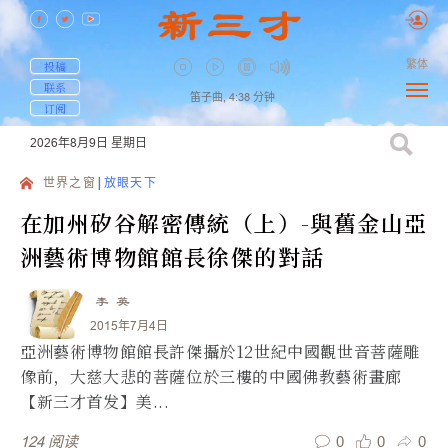
繁体
投稿
联系
笛子曲,
4:38
分钟
订阅
2026年8月9日
星期日
世界之窗
放眼天下
在加州矽谷解密傳統（上）-與舊金山亞
洲藝術博物館館長徐傑的對話
李 英
2015年7月4日
亞洲藝術博物館館長許傑攝於12世紀中國觀世音菩薩雕
像前，大慈大悲的菩薩位於三樓的中國佛教藝術畫廊
【新三才首发】美...
0
0
0
124
阅读