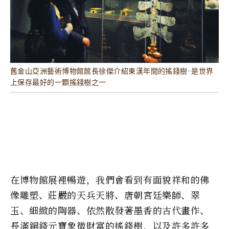
舊金山亞洲藝術博物館館長徐傑介紹東漢年間的搖錢樹-是世界
上保存最好的一顆搖錢樹之一
在博物館展裡暢遊，我們會看到有面貌祥和的佛
像雕塑、莊嚴的天兵天將、唐朝宮廷樂師、翠
玉、細緻的陶器、依然散發著墨香的古代畫作、
長滿銅錢元寶象徵財富的搖錢樹，以及許多許多