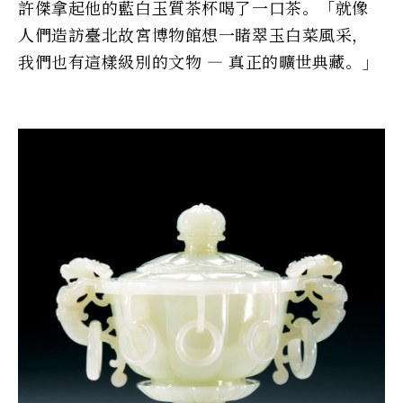
許傑拿起他的藍白玉質茶杯喝了一口茶。「就像
人們造訪臺北故宮博物館想一睹翠玉白菜風采，
我們也有這樣級別的文物 — 真正的曠世典藏。」