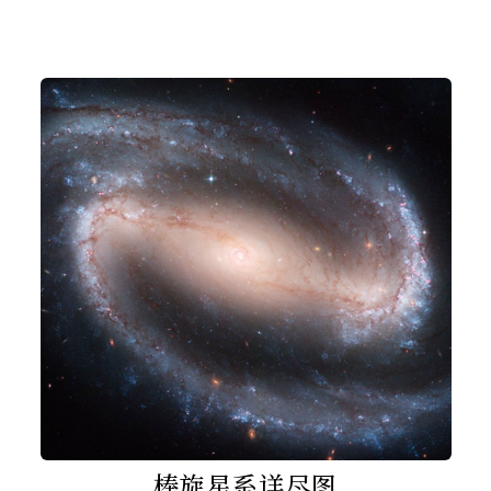
棒旋星系详尽图