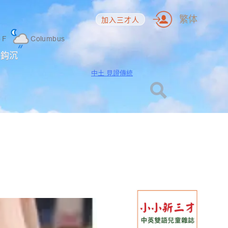
繁体
加入三才人
5
F
Columbus
海鈎沉
中土 見證傳統