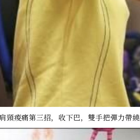
肩頸痠痛第三招，收下巴，雙手把彈力帶繞