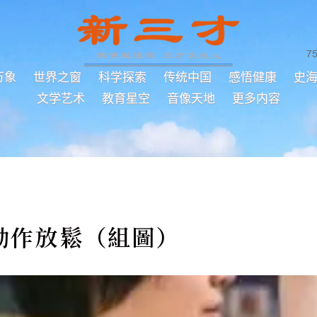
7
万象
世界之窗
科学探索
传统中国
感悟健康
史
文学艺术
教育星空
音像天地
更多内容
3動作放鬆（組圖）