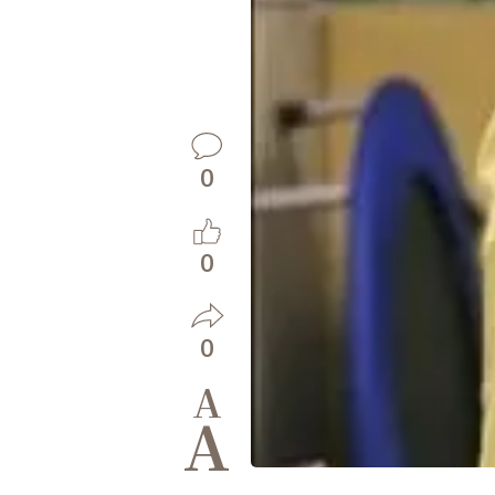
0
0
0
A
A