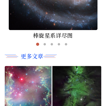
棒旋星系详尽图
更多文章