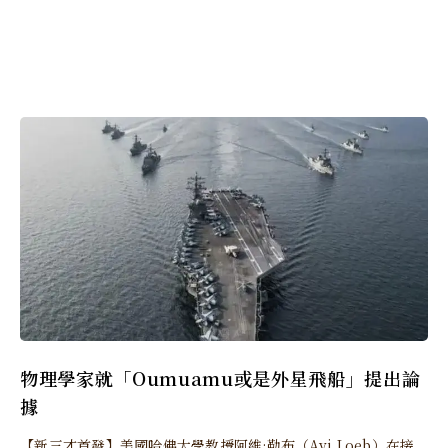
物理學家就「Oumuamu或是外星飛船」提出論
據
【新三才首發】美國哈佛大學教授阿維·勒布（Avi Loeb）在接