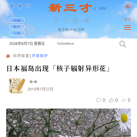
76
F
|
C
繁体
投稿
联系
笛子曲,
4:38
分钟
订阅
2026年8月7日
星期五
Columbus
科学探索
环境保护
日本福岛出现「核子辐射异形花」
香香
2015年7月27日
0
0
0