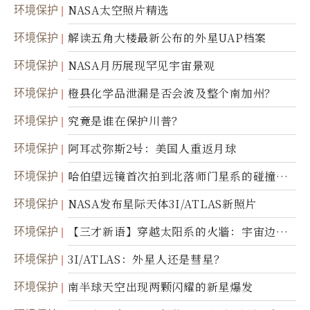
环境保护
NASA太空照片精选
环境保护
解读五角大楼最新公布的外星UAP档案
环境保护
NASA月历展现罕见宇宙景观
环境保护
橙县化学品泄漏是否会波及整个南加州？
环境保护
究竟是谁在保护川普？
环境保护
阿耳忒弥斯2号：美国人重返月球
环境保护
哈伯望远镜首次拍到北落师门星系的碰撞与
爆炸
环境保护
NASA发布星际天体3I/ATLAS新照片
环境保护
【三才新语】穿越太阳系的火牆：宇宙边界
新启示
环境保护
3I/ATLAS：外星人还是彗星？
环境保护
南半球天空出现两颗闪耀的新星爆发