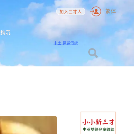
繁体
加入三才人
海鈎沉
中土 見證傳統