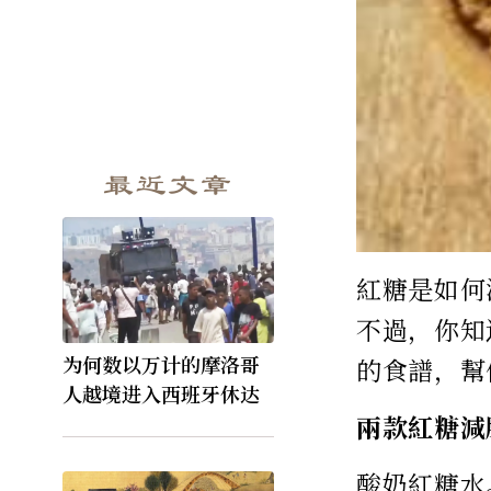
最近文章
紅糖是如何
不過，你知
为何数以万计的摩洛哥
的食譜，幫
人越境进入西班牙休达
兩款紅糖減
酸奶紅糖水