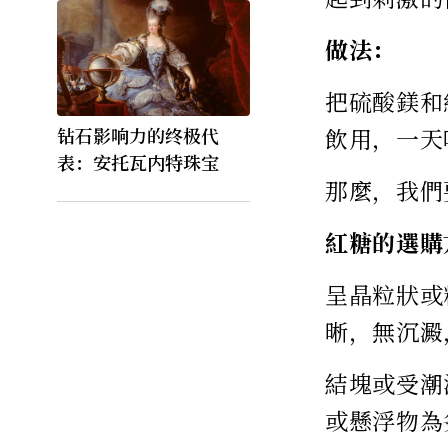
做法：
把硫酸鎂和
飲用，一天
钻石影响力的终极代
表：安托瓦内特珠宝
那麼，我們
紅糖的選購
呈晶粒狀或
晰，無沉澱
結塊或受潮
或懸浮物為