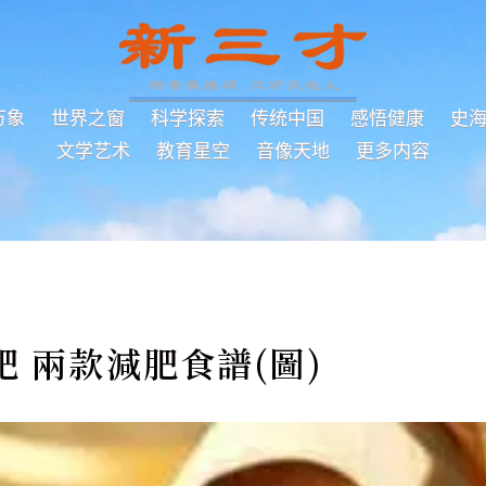
万象
世界之窗
科学探索
传统中国
感悟健康
史
文学艺术
教育星空
音像天地
更多内容
 兩款減肥食譜(圖)