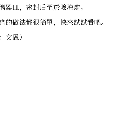
璃器皿，密封后至於陰涼處。
譜的做法都很簡單，快來試試看吧。
：文恩）