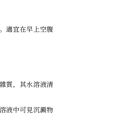
。適宜在早上空腹
雜質，其水溶液清
溶液中可見沉澱物