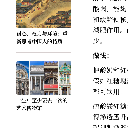
酸菌，能夠
和緩解便秘
減肥作用。
耐心、权力与环境：重
少。
新思考中国人的特质
做法：
把酸奶和紅
假如紅糖塊
都可飲用，
一生中至少要去一次的
硫酸鎂紅糖
艺术博物馆
得滲透壓升
起到刺激的