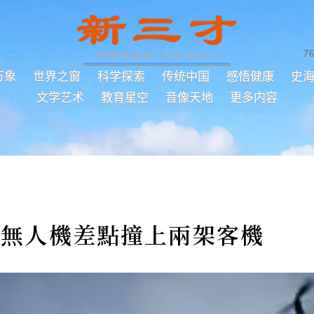
7
万象
世界之窗
科学探索
传统中国
感悟健康
史
文学艺术
教育星空
音像天地
更多内容
約無人機差點撞上兩架客機