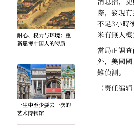
消息指，捷藍
際，發現有
不足3小時
米有無人機
耐心、权力与环境：重
新思考中国人的特质
當局正調查
外，美國國
難偵測。
（责任编辑
一生中至少要去一次的
艺术博物馆