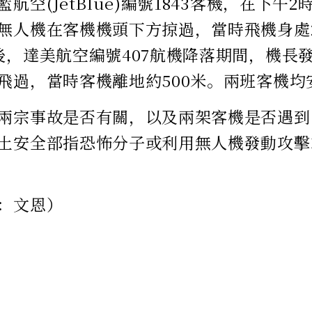
航空(JetBlue)編號1843客機，在下午
無人機在客機機頭下方掠過，當時飛機身處2
後，達美航空編號407航機降落期間，機長發
飛過，當時客機離地約500米。兩班客機均
兩宗事故是否有關，以及兩架客機是否遇到
土安全部指恐怖分子或利用無人機發動攻擊
：文恩）