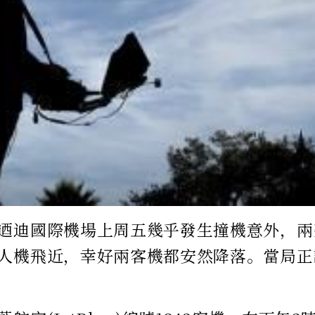
迺迪國際機場上周五幾乎發生撞機意外，兩
人機飛近，幸好兩客機都安然降落。當局正