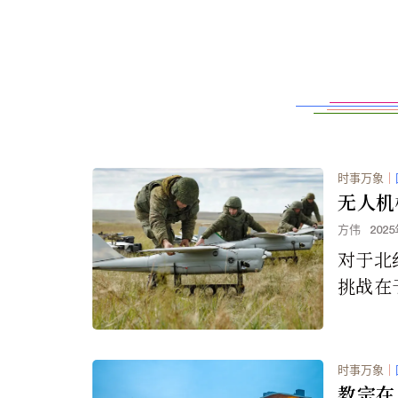
时事万象
｜
无人机
方伟
202
对于北
挑战在
至数百
情况。
时事万象
｜
教宗在