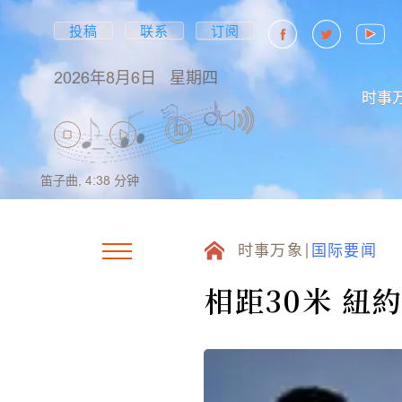
投稿
联系
订阅
2026年8月6日
星期四
时事
笛子曲,
4:38
分钟
时事万象
国际要闻
相距30米 紐