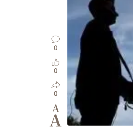
0
0
0
A
A