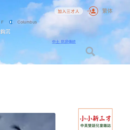
繁体
加入三才人
6
F
Columbus
海鈎沉
中土 見證傳統