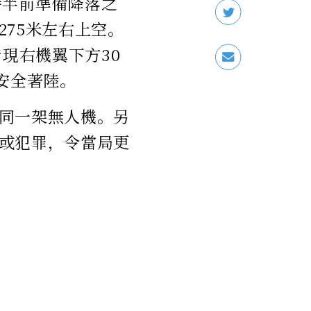
2時半前準備降落之
75米左右上空。
現右機翼下方30
安全著陸。
同一架無人機。另
或犯罪，令當局更