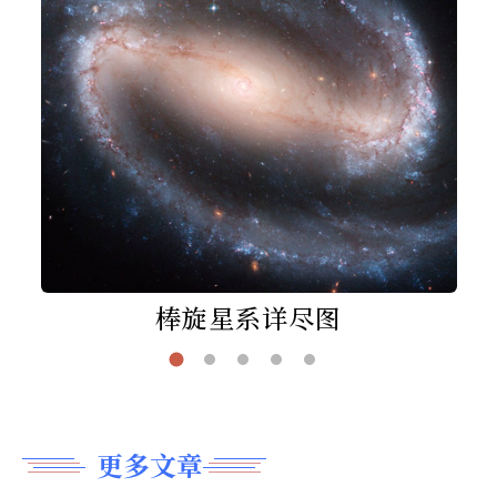
棒旋星系详尽图
更多文章