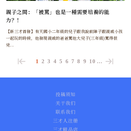
親子之間：「被罵」也是一種需要培養的能
力？！
【新三才首發】有天國小二年級的兒子跟我說前陣子跟親戚小孩
一起玩的時候，他發現親戚的爸爸罵他大兒子(三年級)罵得很
兇...
1
2
3
4
5
6
7
8
9
10
…
投稿须知
关于我们
联系我们
三才人注册
三才精品店