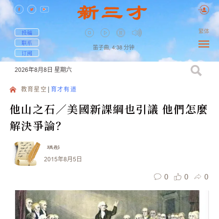
繁体
投稿
联系
笛子曲,
4:38
分钟
订阅
2026年8月8日
星期六
教育星空
育才有道
他山之石／美國新課綱也引議 他們怎麼
解決爭論？
瑀彤
2015年8月5日
0
0
0