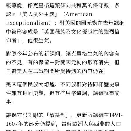
報導說，像克里格這類傾向共和黨的保守派，多
認同「美式例外主義」（American
Exceptionalism）；對美國開國元勳在去年課綱
中被形容成是「英國種族及文化優越性的強烈信
仰者」，他很生氣。
對照今年公布的新課綱，讓克里格生氣的內容有
的不見，有的保留－對開國元勳的形容消失，但
日裔美人在二戰期間所受待遇的內容仍在。
美國這個民族大熔爐、不同族群對待同樣歷史事
件難有相同史觀，但有些用字遣詞，課綱就事論
事。
讓保守派刺眼的「奴隸制」，更新版課綱在1491-
1607年的部分仍提到，當時歐洲人與西非的人口