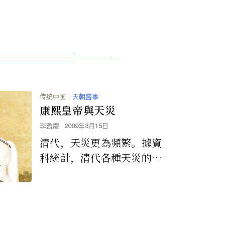
传统中国
｜
天朝盛事
康熙皇帝與天災
李盈慶
2009年3月15日
清代，天災更為頻繁。據資
科統計，清代各種天災的次
數，超過了以往任何一個朝
代。歷史學家常常把清代分
為兩段：1644年至...