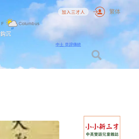
繁体
加入三才人
4
F
Columbus
海鈎沉
中土 見證傳統