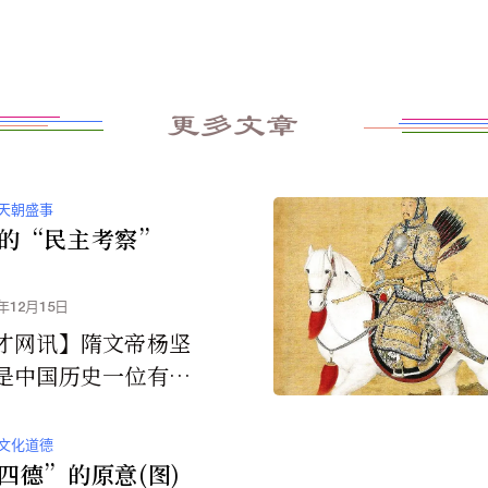
更多文章
天朝盛事
的“民主考察”
0年12月15日
才网讯】隋文帝杨坚
是中国历史一位有为
其公元５８９年统一
，实行了一系列对后
文化道德
远...
四德”的原意(图)