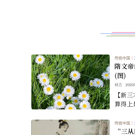
传统中国
｜
隋文帝
(图)
林方
202
【新三
算得上
之君。
全国后
传统中国
｜
世影响深
“三从