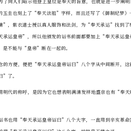
为了向人们昭示他登上皇位是奉天的旨意，也就是进一步阐明
的玉圭也刻上了“奉天法祖”字样，而且还写了《御制纪梦》
清”，紫衣道士授以真人服饰和法剑，为“奉天承运”找到了
天承运皇帝”，所以他颁发的诏书前面都要加上“奉天承运皇
，是不能与“皇帝”断在一起的。
念的方便，便把“奉天承运皇帝诏曰”八个字从中间断开，这
曰”了。
用明代的称呼，是因为它也想表明满清发祥地盛京也有“奉天
诏书也用“奉天承运皇帝诏曰”八个大字，一直用到辛亥革命