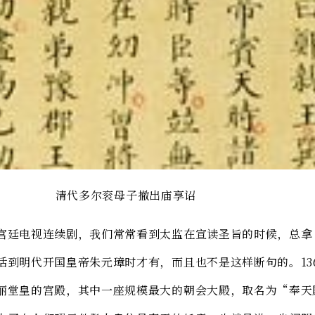
尔衮母子撤出庙享诏
宫廷电视连续剧，我们常常看到太监在宣读圣旨的时候，总拿
话到明代开国皇帝朱元璋时才有，而且也不是这样断句的。13
丽堂皇的宫殿，其中一座规模最大的朝会大殿，取名为“奉天