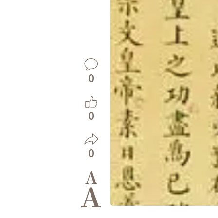
0
0
0
A
A