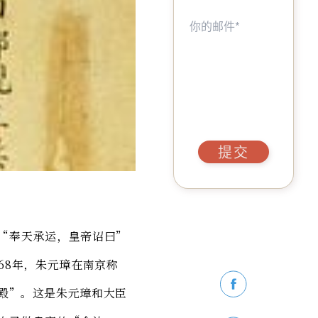
提交
“奉天承运，皇帝诏曰”
68年，朱元璋在南京称
殿”。这是朱元璋和大臣