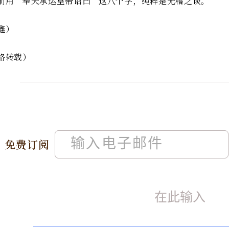
前用“奉天承运皇帝诏曰”这八个字，纯粹是无稽之谈。
鑫）
络转载）
免费订阅