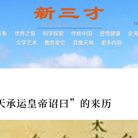
7
万象
世界之窗
科学探索
传统中国
感悟健康
史
文学艺术
教育星空
音像天地
更多内容
天承运皇帝诏曰”的来历