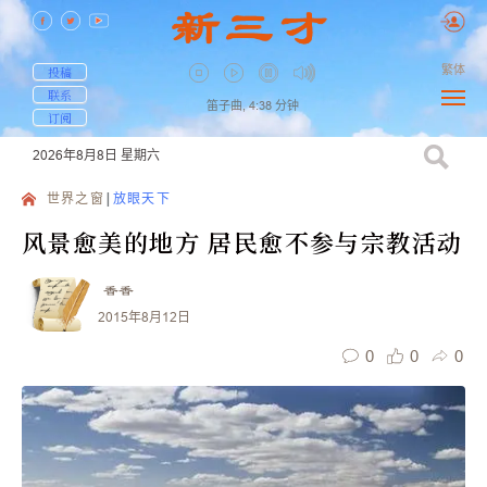
繁体
投稿
联系
笛子曲,
4:38
分钟
订阅
2026年8月8日
星期六
世界之窗
放眼天下
风景愈美的地方 居民愈不参与宗教活动
香香
2015年8月12日
0
0
0