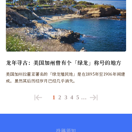
龙年寻古：美国加州曾有个「绿龙」称号的地方
美国加州拉霍亚著名的「绿龙殖民地」是在1895年至1906年间建
成。虽然其后历经岁月已经几乎消失。
1
2
3
4
5
…
投稿须知