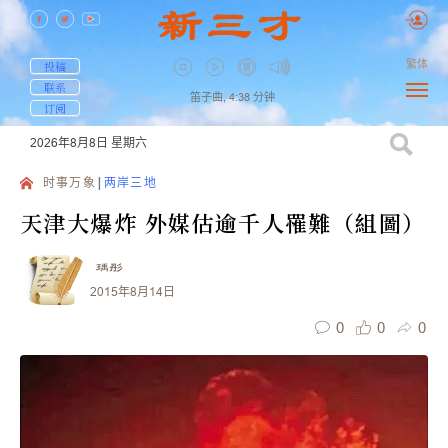
繁体
投稿
联系
笛子曲,
4:38
分钟
订阅
2026年8月8日
星期六
时事万象
两岸三地
天津大爆炸 外媒估逾千人罹難（組圖）
瑀彤
2015年8月14日
0
0
0