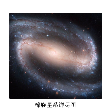
棒旋星系详尽图