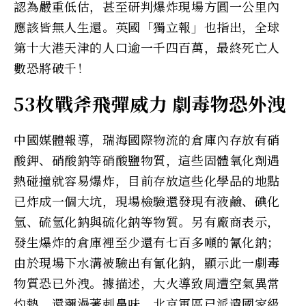
認為嚴重低估，甚至研判爆炸現場方圓一公里內
應該皆無人生還。英國「獨立報」也指出，全球
第十大港天津的人口逾一千四百萬，最終死亡人
數恐將破千！
53枚戰斧飛彈威力 劇毒物恐外洩
中國媒體報導，瑞海國際物流的倉庫內存放有硝
酸鉀、硝酸鈉等硝酸鹽物質，這些固體氧化劑遇
熱碰撞就容易爆炸，目前存放這些化學品的地點
已炸成一個大坑，現場檢驗還發現有液鹼、碘化
氫、硫氫化鈉與硫化鈉等物質。另有廠商表示，
發生爆炸的倉庫裡至少還有七百多噸的氰化鈉；
由於現場下水溝被驗出有氰化鈉，顯示此一劇毒
物質恐已外洩。據描述，大火導致周遭空氣異常
灼熱，還瀰漫著刺鼻味。北京軍區已派遣國家級