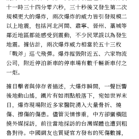
十一時三十四分零六秒，三十秒後又發生第二次
規模更大的爆炸，兩次爆炸的威力皆引發規模二
以上地震，包括河北河間、肅寧、晉州、藁城等
鄰近地區都能感受到震動，不少民眾誤以為發生
地震。據估計，兩次爆炸威力相當於五十三枚
「戰斧」巡弋飛彈。爆炸摧毀附近五、六家物流
公司，附近停泊新車的停車場有數千輛新車付之
一炬。
據目擊者與倖存者描述，大爆炸瞬間，一聲巨響
後地動山搖，鐵片有如雨點般落下，宛如世界末
日，爆炸現場附近多家醫院湧入大量骨折、燒
傷、擦傷的傷患。儘管災情慘重，中方卻蠻橫阻
撓外媒採訪，前往當地採訪的台灣媒體也遭到粗
魯對待。中國網友也質疑官方發布的死傷數據，