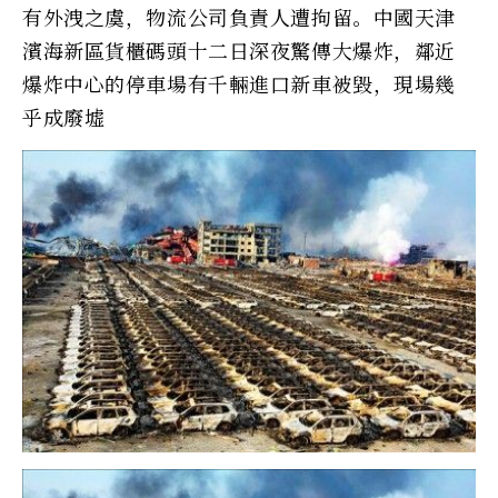
有外洩之虞，物流公司負責人遭拘留。中國天津
濱海新區貨櫃碼頭十二日深夜驚傳大爆炸，鄰近
爆炸中心的停車場有千輛進口新車被毀，現場幾
乎成廢墟