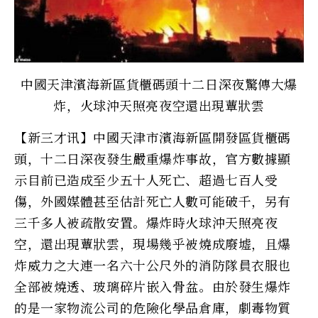
中國天津濱海新區貨櫃碼頭十二日深夜驚傳大爆
炸，火球沖天照亮夜空還出現蕈狀雲
【新三才讯】中國天津市濱海新區開發區貨櫃碼
頭，十二日深夜發生嚴重爆炸事故，官方數據顯
示目前已造成至少五十人死亡、超過七百人受
傷，外國媒體甚至估計死亡人數可能破千，另有
三千多人被疏散安置。爆炸時火球沖天照亮夜
空，還出現蕈狀雲，現場幾乎被燒成廢墟，且爆
炸威力之大連一名六十公尺外的消防隊員衣服也
全部被燒透、玻璃碎片嵌入骨盆。由於發生爆炸
的是一家物流公司的危險化學品倉庫，劇毒物質