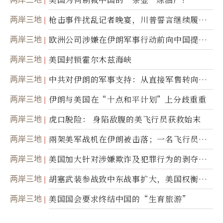
两岸三地
枪击事件扰乱记者晚宴，川普誓言继续履行
职责
两岸三地
欧洲公司涉嫌在伊朗军事行动前向中国提供
美军基地的卫星图像
两岸三地
美国封锁霍尔木兹海峡
两岸三地
中共对伊朗的军事支持：从直接军售转向间
接技术转让
两岸三地
伊朗与美国在“十点和平计划”上分歧重重
两岸三地
虎口脱险： 身陷敌腹的美飞行员获救始末
两岸三地
兩架美军战机在伊朗被击落；一名飞行员失
踪
两岸三地
美国加大针对涉嫌欺诈及犯罪行为的剥夺公
民权力度
两岸三地
胡塞武装参战致中东战事扩大，美国权衡地
面入侵的可能性
两岸三地
美国国会要求终结中国的“生育旅游”