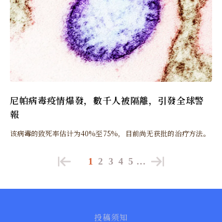
尼帕病毒疫情爆發，數千人被隔離，引發全球警
報
该病毒的致死率估计为40%至75%，目前尚无获批的治疗方法。
1
2
3
4
5
…
投稿须知