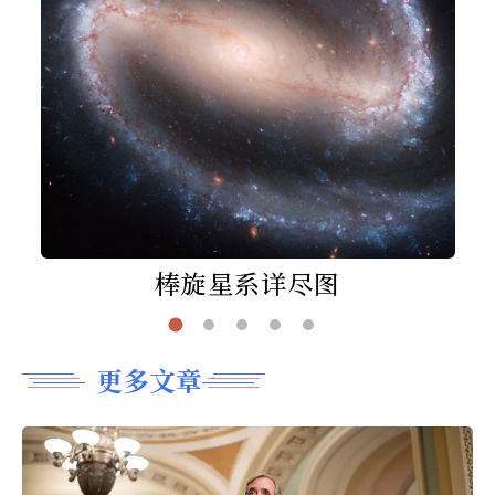
棒旋星系详尽图
更多文章