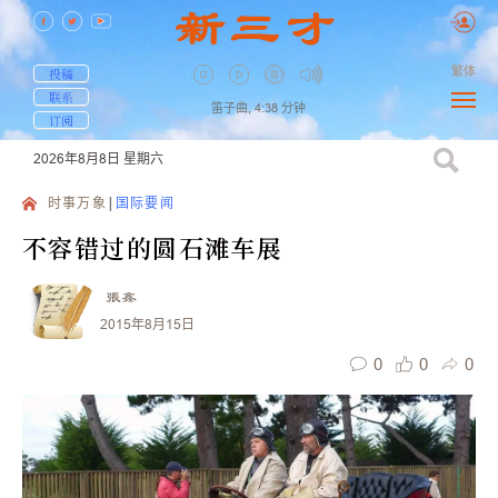
繁体
投稿
联系
笛子曲,
4:38
分钟
订阅
2026年8月8日
星期六
时事万象
国际要闻
不容错过的圆石滩车展
張鑫
2015年8月15日
0
0
0