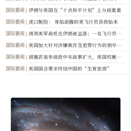
接技术转让
国际要闻
伊朗与美国在“十点和平计划”上分歧重重
国际要闻
虎口脱险： 身陷敌腹的美飞行员获救始末
国际要闻
兩架美军战机在伊朗被击落；一名飞行员失
踪
国际要闻
美国加大针对涉嫌欺诈及犯罪行为的剥夺公
民权力度
国际要闻
胡塞武装参战致中东战事扩大，美国权衡地
面入侵的可能性
国际要闻
美国国会要求终结中国的“生育旅游”