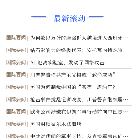
最新滚动
国际要闻
为何数以万计的摩洛哥人越境进入西班牙休
达
国际要闻
钻石影响力的终极代表：安托瓦内特珠宝
国际要闻
AI 逃离实验室，发动了网络攻击
国际要闻
川普警告称共产主义构成“致命威胁”
国际要闻
美国为何制裁中国的“茶壶”炼油厂？
国际要闻
枪击事件扰乱记者晚宴，川普誓言继续履行
职责
国际要闻
欧洲公司涉嫌在伊朗军事行动前向中国提供
美军基地的卫星图像
国际要闻
美国封锁霍尔木兹海峡
国际要闻
中共对伊朗的军事支持：从直接军售转向间