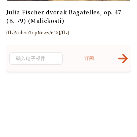
Julia Fischer dvorak Bagatelles, op. 47
(B. 79) (Malickosti)
{flv}Video/TopNews/645{/flv}
订阅