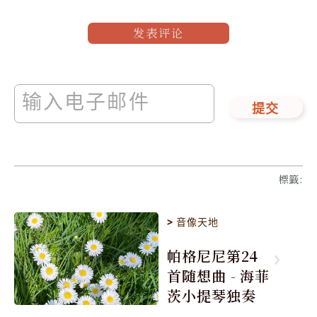
发表评论
提交
標籤
:
>
音像天地
帕格尼尼第24
首随想曲 - 海菲
茨小提琴独奏