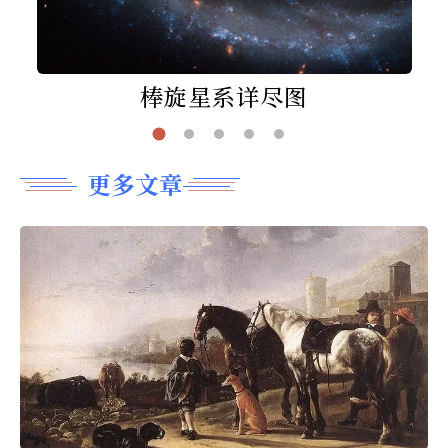
棒旋星系详尽图
更多文章