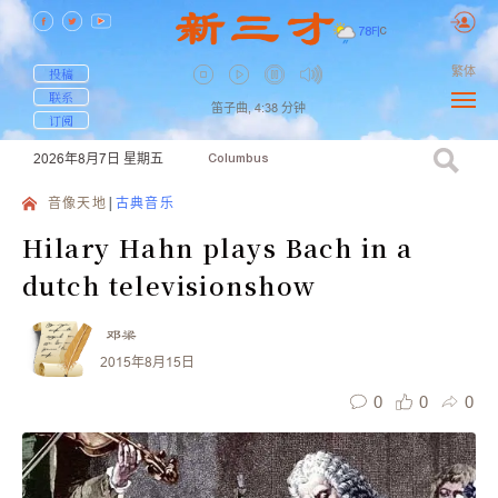
78
F
|
C
繁体
投稿
联系
笛子曲,
4:38
分钟
订阅
2026年8月7日
星期五
Columbus
音像天地
古典音乐
Hilary Hahn plays Bach in a
dutch televisionshow
邓梁
2015年8月15日
0
0
0