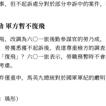
事，但不起訴處分對於部分申訴中的案件，
勤 軍方暫不復飛
飛、改調為六○一旅後勤參謀官的勞乃成，
，勞獲悉獲不起訴後，表達尊重檢方的調查
「復飛」？六○一旅表示，勞職務暫時不會
考慮。
昨僅重申，馬英九總統對於國軍軍紀的嚴明
：瑀彤）