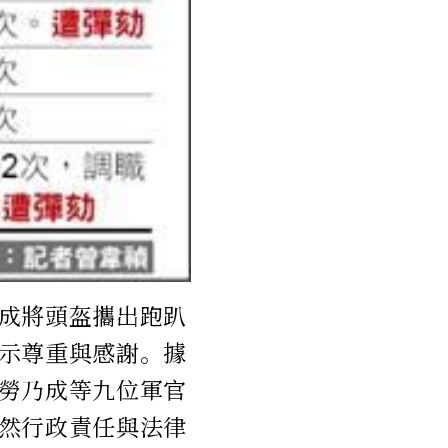
成將頭盔攜出跑趴
示尊重與感謝。據
勞乃成等九位軍官
然行政責任與法律