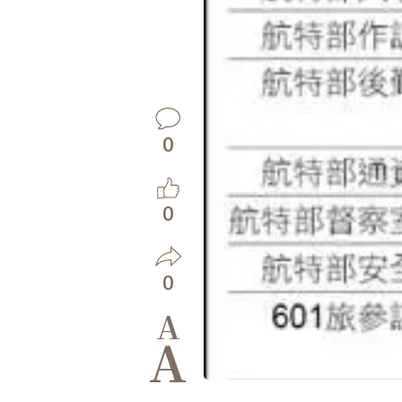
0
0
0
A
A