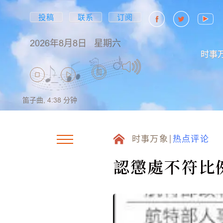
投稿
联系
订阅
2026年8月8日
星期六
时事
笛子曲,
4:38
分钟
时事万象
热点评论
認懲處不符比