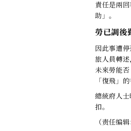
責任是兩回
助」。
勞已調後
因此事遭停
旅人員轉述
未來勞能否
「復飛」的
總統府人士
扣。
（责任编辑