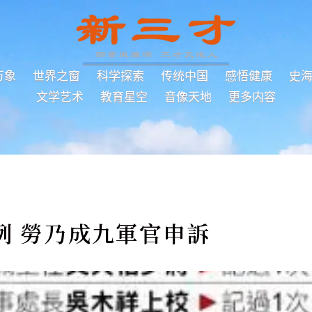
万象
世界之窗
科学探索
传统中国
感悟健康
史
文学艺术
教育星空
音像天地
更多内容
例 勞乃成九軍官申訴