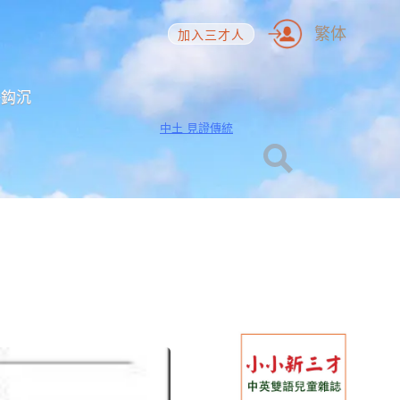
繁体
加入三才人
海鈎沉
中土 見證傳統