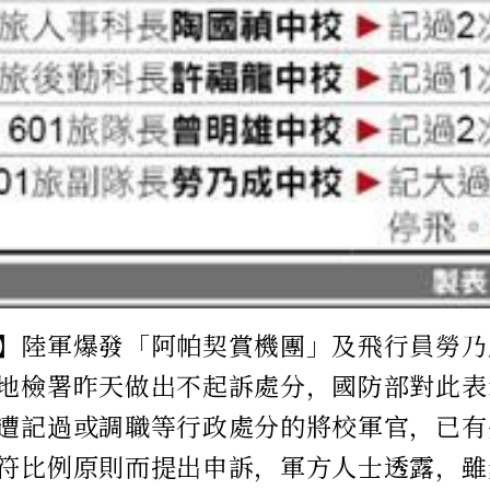
】陸軍爆發「阿帕契賞機團」及飛行員勞乃
地檢署昨天做出不起訴處分，國防部對此表
遭記過或調職等行政處分的將校軍官，已有
符比例原則而提出申訴，軍方人士透露，雖