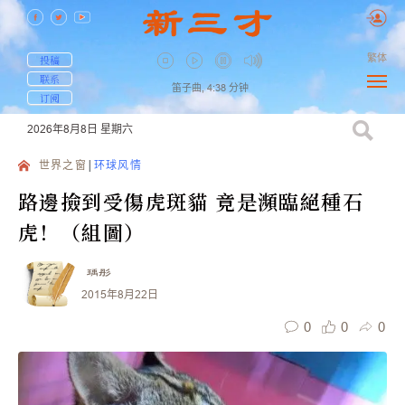
繁体
投稿
联系
笛子曲,
4:38
分钟
订阅
2026年8月8日
星期六
世界之窗
环球风情
路邊撿到受傷虎斑貓 竟是瀕臨絕種石
虎！（組圖）
瑀彤
2015年8月22日
0
0
0