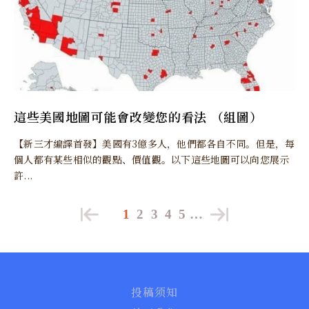
這些美國地圖可能會改變您的看法 （組圖）
【新三才編譯首發】美國有3億多人，他們都各自不同。但是，每
個人都有某些相似的觀點、價值觀。以下這些地圖可以向您展示
許...
1
2
3
4
5
…
投稿须知