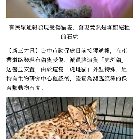
有民眾通報發現受傷貓隻，發現竟然是瀕臨絕種
的石虎
【新三才讯】台中市動保處日前接獲通報，在產
業道路發現有貓隻受傷，派員將這隻「虎斑貓」
送醫並安置，由於這隻「虎斑貓」外型特殊，經
特有生物研究中心確認後，證實為瀕臨絕種的保
育類動物石虎。