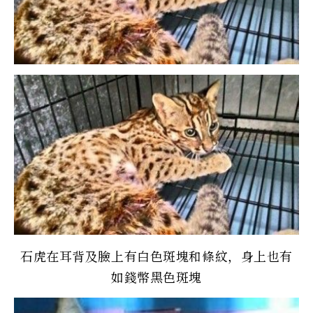
石虎在耳背及臉上有白色斑塊和條紋，身上也有
如錢幣黑色斑塊