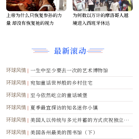
上帝为什么只恢复参孙的力
为何数以万计的摩洛哥人越
量 却没有恢复祂的视力
境进入西班牙休达
最新滚动
环球风情
一生中至少要去一次的艺术博物馆
环球风情
宛如童话世界般的乡村住宅
环球风情
至今依然屹立的童话城堡
环球风情
夏季最宜探访的知名迷你小镇
环球风情
美国人以传统与多元并蓄的方式庆祝独立日2
50周年
环球风情
美国各州最美的图书馆（下）