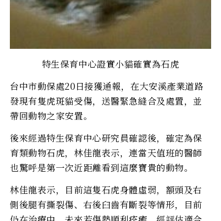
特生保育中心證實小貓確實為石虎
台中市動保處20日接獲通報，在大安溪產業道路
發現有隻虎斑貓受傷，送醫緊急縫合及處置，並
帶回動物之家安置。
後來經過特生保育中心研究員確認後，確定為保
育類動物石虎，林佳龍表示，連當天值班的醫師
也驚呼是第一次近距離看到這麼寶貴的動物。
林佳龍表示，目前這隻石虎身體虛弱，額頭及右
側後腿有撕裂傷、右後臼齒有斷裂等情形，目前
仍在治療中。未來若傷勢順利痊癒，經評估適合