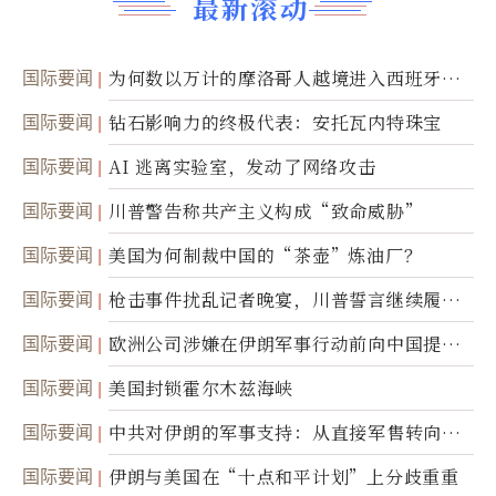
最新滚动
国际要闻
为何数以万计的摩洛哥人越境进入西班牙休
达
国际要闻
钻石影响力的终极代表：安托瓦内特珠宝
国际要闻
AI 逃离实验室，发动了网络攻击
国际要闻
川普警告称共产主义构成“致命威胁”
国际要闻
美国为何制裁中国的“茶壶”炼油厂？
国际要闻
枪击事件扰乱记者晚宴，川普誓言继续履行
职责
国际要闻
欧洲公司涉嫌在伊朗军事行动前向中国提供
美军基地的卫星图像
国际要闻
美国封锁霍尔木兹海峡
国际要闻
中共对伊朗的军事支持：从直接军售转向间
接技术转让
国际要闻
伊朗与美国在“十点和平计划”上分歧重重