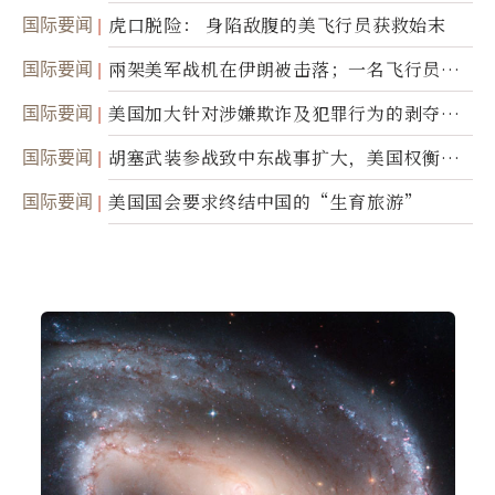
国际要闻
虎口脱险： 身陷敌腹的美飞行员获救始末
国际要闻
兩架美军战机在伊朗被击落；一名飞行员失
踪
国际要闻
美国加大针对涉嫌欺诈及犯罪行为的剥夺公
民权力度
国际要闻
胡塞武装参战致中东战事扩大，美国权衡地
面入侵的可能性
国际要闻
美国国会要求终结中国的“生育旅游”