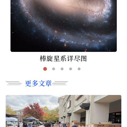
棒旋星系详尽图
更多文章