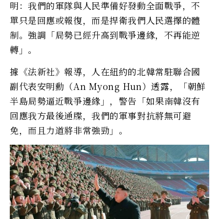
明：我們的軍隊與人民準備好發動全面戰爭，不
單只是回應或報復，而是捍衛我們人民選擇的體
制。強調「局勢已經升高到戰爭邊緣，不再能逆
轉」。
據《法新社》報導，人在紐約的北韓常駐聯合國
副代表安明勳（An Myong Hun）透露，「朝鮮
半島局勢逼近戰爭邊緣」，警告「如果南韓沒有
回應我方最後通牒，我們的軍事對抗將無可避
免，而且力道將非常強勁」。