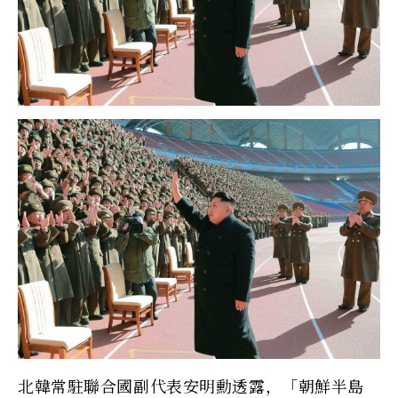
北韓常駐聯合國副代表安明勳透露，「朝鮮半島