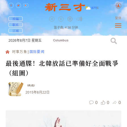
87
F
|
C
繁体
投稿
联系
笛子曲,
4:38
分钟
订阅
2026年8月7日
星期五
Columbus
时事万象
国际要闻
最後通牒！北韓放話已準備好全面戰爭
（組圖）
瑀彤
2015年8月22日
0
0
0