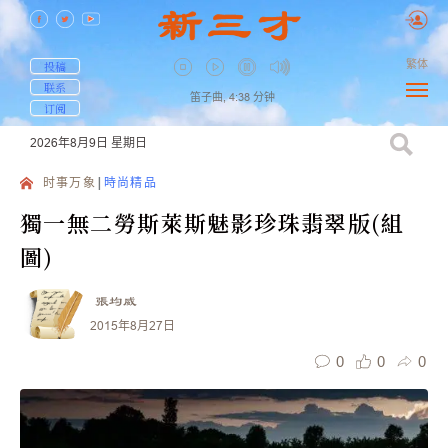
繁体
投稿
联系
笛子曲,
4:38
分钟
订阅
2026年8月9日
星期日
时事万象
時尚精品
獨一無二勞斯萊斯魅影珍珠翡翠版(組
圖)
張均威
2015年8月27日
0
0
0