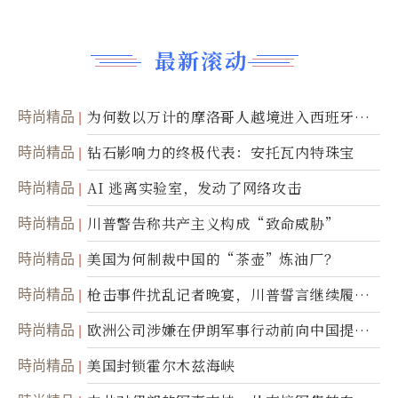
最新滚动
時尚精品
为何数以万计的摩洛哥人越境进入西班牙休
达
時尚精品
钻石影响力的终极代表：安托瓦内特珠宝
時尚精品
AI 逃离实验室，发动了网络攻击
時尚精品
川普警告称共产主义构成“致命威胁”
時尚精品
美国为何制裁中国的“茶壶”炼油厂？
時尚精品
枪击事件扰乱记者晚宴，川普誓言继续履行
职责
時尚精品
欧洲公司涉嫌在伊朗军事行动前向中国提供
美军基地的卫星图像
時尚精品
美国封锁霍尔木兹海峡