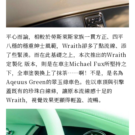
平心而論，相較於勞斯萊斯家族一貫方正、四平
八穩的穩重紳士風範，Wraith卻多了點流線、添
了些緊湊。而在此基礎之上，本次推出的Wraith
定製化 版本，則是在車主Michael Fux所堅持之
下，全車塗裝換上了抹茶……啊！不是，是名為
Aqeuus Green的翠玉綠車色。佐以車頂與引擎
蓋既有的珍珠白線條，讓原本流線感十足的
Wraith，視覺效果更顯得輕盈、流暢。