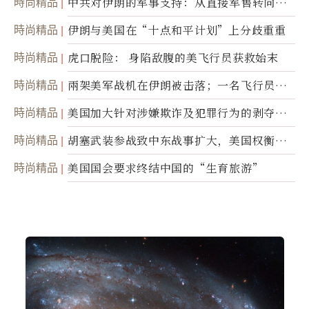
時尚精品
中共对伊朗的军事支持：从直接军售转向间
接技术转让
時尚精品
伊朗与美国在“十点和平计划”上分歧重重
時尚精品
虎口脱险： 身陷敌腹的美飞行员获救始末
時尚精品
兩架美军战机在伊朗被击落；一名飞行员失
踪
時尚精品
美国加大针对涉嫌欺诈及犯罪行为的剥夺公
民权力度
時尚精品
胡塞武装参战致中东战事扩大，美国权衡地
面入侵的可能性
時尚精品
美国国会要求终结中国的“生育旅游”