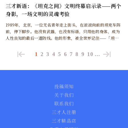
三才新语：《坦克之间》文明终幕启示录——两个
身影，一场文明的灵魂考验
1989年，北京，一位无名青年走上街头，在滚滚向前的坦克车阵
前，停下脚步。他没有武器，也没有标语，只用他的身体，成为
人性良知的最后一道防线。他的形象，被全世界记住——「坦克
人」。 三十六年后，2025年，另一位「Tank」出现在新闻中。
这两位「坦克人」，一位站在街头，一位躺在手术台上。
1
2
3
4
5
6
7
8
9
10
…
投稿须知
关于我们
联系我们
三才人注册
三才精品店