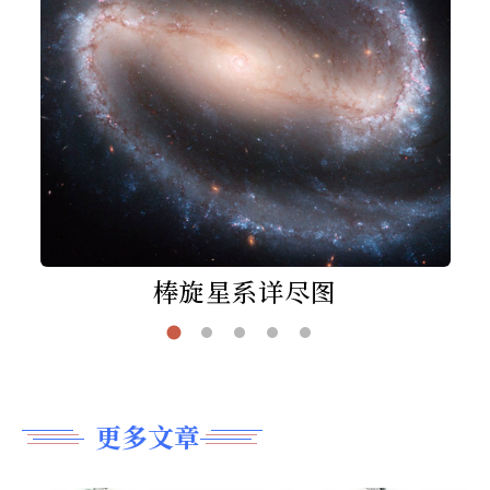
棒旋星系详尽图
更多文章