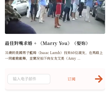
最佳對嘴求婚 + 《Marry You》（娶妳）
31歲的美國男子藍姆（Isaac Lamb）找來60位親友，在馬路上
一同載歌載舞，並實況拍下向女友艾美（Amy ...
订阅