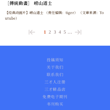
［傳統動畫］ 嶗山道士
【经典动画片】崂山道士 （责任编辑：tiger） （文章来源：Yo
utube）
1
2
3
4
5
…
投稿须知
关于我们
联系我们
三才人注册
三才精品店
免费电子期刊
书刊购买