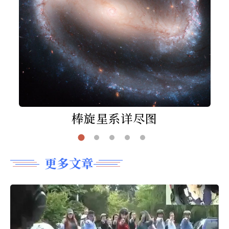
棒旋星系详尽图
更多文章