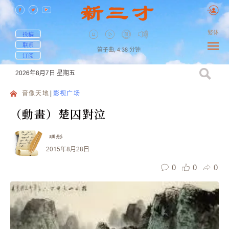
繁体
投稿
联系
笛子曲,
4:38
分钟
订阅
2026年8月7日
星期五
音像天地
影视广场
（動畫）楚囚對泣
瑀彤
2015年8月28日
0
0
0