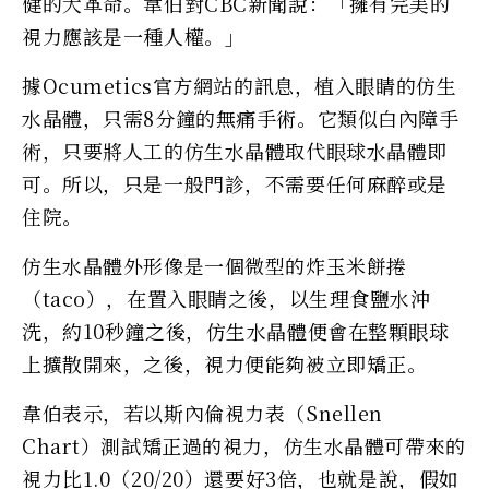
健的大革命。韋伯對CBC新聞說：「擁有完美的
視力應該是一種人權。」
據Ocumetics官方網站的訊息，植入眼睛的仿生
水晶體，只需8分鐘的無痛手術。它類似白內障手
術，只要將人工的仿生水晶體取代眼球水晶體即
可。所以，只是一般門診，不需要任何麻醉或是
住院。
仿生水晶體外形像是一個微型的炸玉米餅捲
（taco），在置入眼睛之後，以生理食鹽水沖
洗，約10秒鐘之後，仿生水晶體便會在整顆眼球
上擴散開來，之後，視力便能夠被立即矯正。
韋伯表示，若以斯內倫視力表（Snellen
Chart）測試矯正過的視力，仿生水晶體可帶來的
視力比1.0（20/20）還要好3倍，也就是說，假如