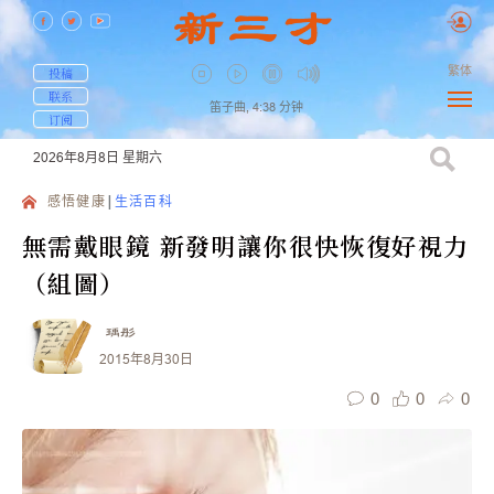
繁体
投稿
联系
笛子曲,
4:38
分钟
订阅
2026年8月8日
星期六
感悟健康
生活百科
無需戴眼鏡 新發明讓你很快恢復好視力
（組圖）
瑀彤
2015年8月30日
0
0
0