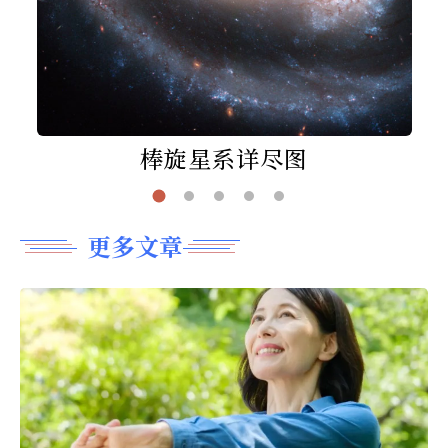
棒旋星系详尽图
更多文章