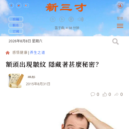
繁体
投稿
联系
笛子曲,
4:38
分钟
订阅
2026年8月8日
星期六
感悟健康
养生之道
額頭出現皺紋 隱藏著甚麼秘密？
瑀彤
2015年8月31日
0
0
0