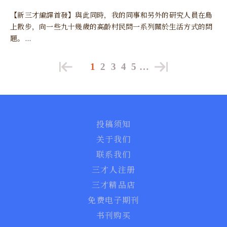
【新三才編譯首發】與此同時，我的同事和另外的研究人員在島
上散步，向一些九十幾歲的高齡村民問一系列關於生活方式的問
題。...
1
2
3
4
5
…
投稿须知
关于我们
联系我们
三才人注册
三才精品店
免费电子期刊
书刊购买