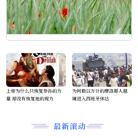
上帝为什么只恢复参孙的力
为何数以万计的摩洛哥人越
量 却没有恢复祂的视力
境进入西班牙休达
最新滚动