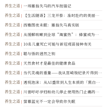
养生之道
一场塞翁失马的汽车抛锚记
养生之道
【生活随语】三龙开泰：准时赴约的美丽震
撼
养生之道
西雅图夜未眠：塞翁失马真实版
养生之道
从缓解咳嗽到全球“淘蜜热”：蜂蜜成为健
康产业前沿商品
养生之道
10名儿童死亡可能与新冠疫苗接种有关
养生之道
聪与悟的迥然之别
养生之道
天然食材才是最佳的健康食品
养生之道
当代灵魂的重量——我从宫崎骏纪录片得到的
省思
养生之道
透视泡沫：从AI盛世到人生本质的「黑白一
瞬」
养生之道
川普呼吁孕妇和幼儿停止使用热门止痛药泰
诺
养生之道
萤幕蓝光不一定会导致你失眠