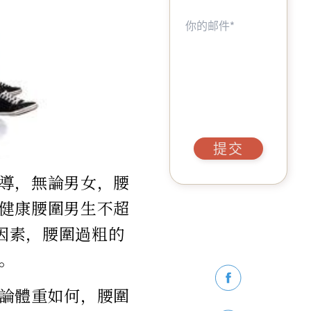
提交
導，無論男女，腰
健康腰圍男生不超
他因素，腰圍過粗的
。
論體重如何，腰圍