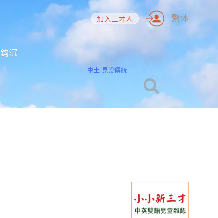
繁体
加入三才人
海鈎沉
中土 見證傳統