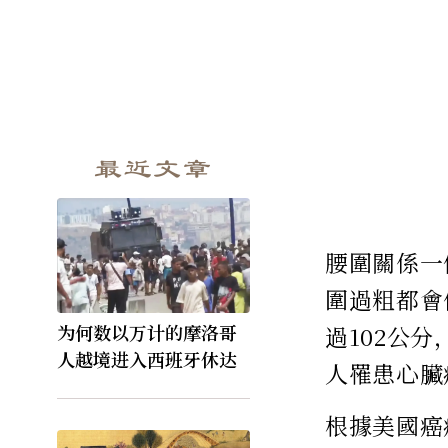
最近文章
腰圍關係一
圍過粗都會
为何数以万计的摩洛哥
過102公
人越境进入西班牙休达
人罹患心臟
根據美國癌