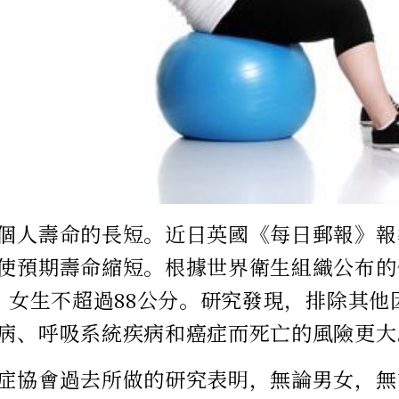
個人壽命的長短。近日英國《每日郵報》報
使預期壽命縮短。根據世界衛生組織公布的
分，女生不超過88公分。研究發現，排除其
病、呼吸系統疾病和癌症而死亡的風險更大
症協會過去所做的研究表明，無論男女，無