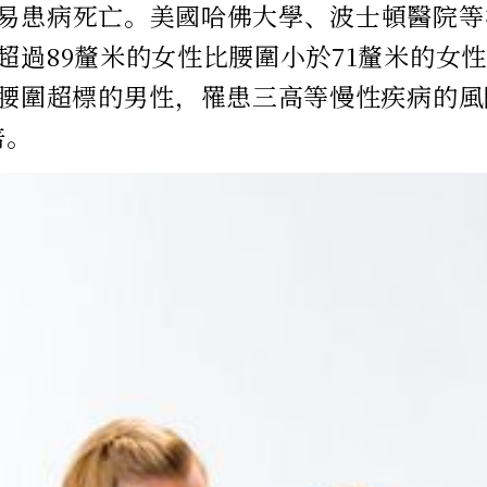
易患病死亡。美國哈佛大學、波士頓醫院等
超過89釐米的女性比腰圍小於71釐米的女
且腰圍超標的男性，罹患三高等慢性疾病的
倍。