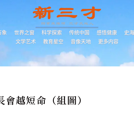
万象
世界之窗
科学探索
传统中国
感悟健康
史
文学艺术
教育星空
音像天地
更多内容
長會越短命（組圖）