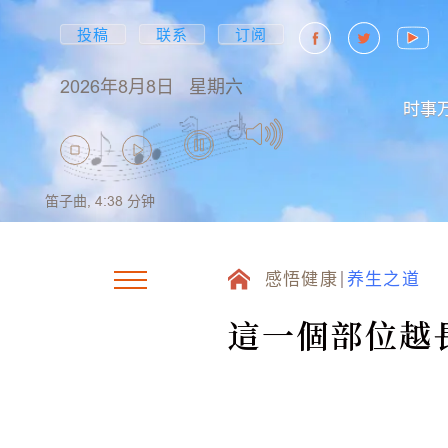
投稿
联系
订阅
2026年8月8日
星期六
时事
笛子曲,
4:38
分钟
感悟健康
养生之道
這一個部位越