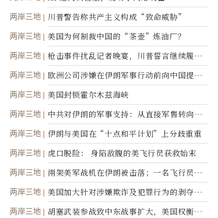
两岸三地
川普警告称共产主义构成“致命威胁”
两岸三地
美国为何制裁中国的“茶壶”炼油厂？
两岸三地
枪击事件扰乱记者晚宴，川普誓言继续履行
职责
两岸三地
欧洲公司涉嫌在伊朗军事行动前向中国提供
美军基地的卫星图像
两岸三地
美国封锁霍尔木兹海峡
两岸三地
中共对伊朗的军事支持：从直接军售转向间
接技术转让
两岸三地
伊朗与美国在“十点和平计划”上分歧重重
两岸三地
虎口脱险： 身陷敌腹的美飞行员获救始末
两岸三地
兩架美军战机在伊朗被击落；一名飞行员失
踪
两岸三地
美国加大针对涉嫌欺诈及犯罪行为的剥夺公
民权力度
两岸三地
胡塞武装参战致中东战事扩大，美国权衡地