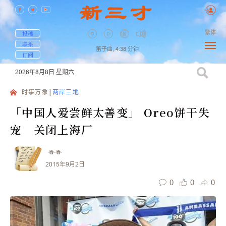
繁体
投稿
联系
笛子曲,
4:38
分钟
订阅
2026年8月8日
星期六
时事万象
两岸三地
「中国人爱尝鲜太善变」 Oreo饼干失
宠 关闭上海厂
香香
2015年9月2日
0
0
0