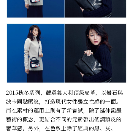
2015秋冬系列，嚴選義大利頂級皮革，以岩石與
波卡圓點壓紋，打造現代女性獨立性感的一面。
而在素材的運用上則有了新嘗試，除了延伸潑墨
藝術的概念，更結合不同的元素帶出低調頑皮的
奢華感。另外，在色系上除了經典的黑、灰、