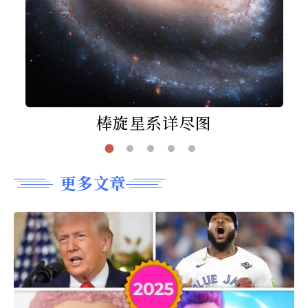
棒旋星系详尽图
更多文章