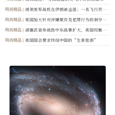
時尚精品
兩架美军战机在伊朗被击落；一名飞行员失
踪
時尚精品
美国加大针对涉嫌欺诈及犯罪行为的剥夺公
民权力度
時尚精品
胡塞武装参战致中东战事扩大，美国权衡地
面入侵的可能性
時尚精品
美国国会要求终结中国的“生育旅游”