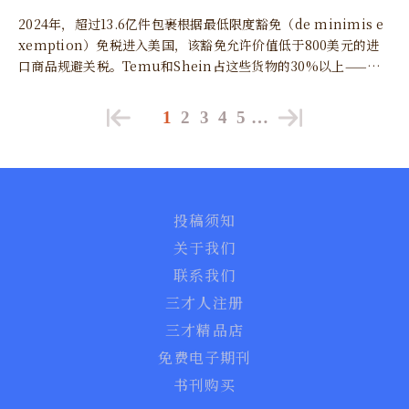
2024年，超过13.6亿件包裹根据最低限度豁免（de minimis e
xemption）免税进入美国，该豁免允许价值低于800美元的进
口商品规避关税。Temu和Shein占这些货物的30%以上——约4
亿件包裹——价值估计为460亿美元。
1
2
3
4
5
…
投稿须知
关于我们
联系我们
三才人注册
三才精品店
免费电子期刊
书刊购买