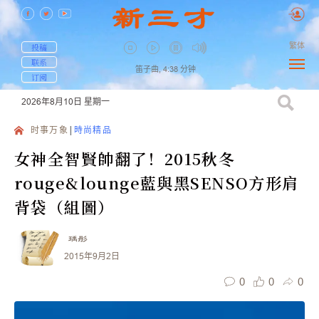
繁体
投稿
联系
笛子曲,
4:38
分钟
订阅
2026年8月10日
星期一
时事万象
時尚精品
女神全智賢帥翻了！2015秋冬
rouge&lounge藍與黑SENSO方形肩
背袋（組圖）
瑀彤
2015年9月2日
0
0
0