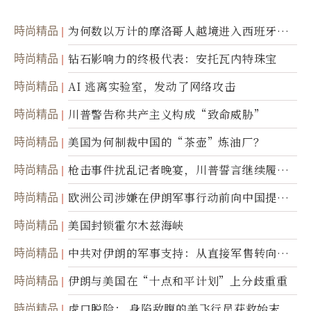
時尚精品
为何数以万计的摩洛哥人越境进入西班牙休
达
時尚精品
钻石影响力的终极代表：安托瓦内特珠宝
時尚精品
AI 逃离实验室，发动了网络攻击
時尚精品
川普警告称共产主义构成“致命威胁”
時尚精品
美国为何制裁中国的“茶壶”炼油厂？
時尚精品
枪击事件扰乱记者晚宴，川普誓言继续履行
职责
時尚精品
欧洲公司涉嫌在伊朗军事行动前向中国提供
美军基地的卫星图像
時尚精品
美国封锁霍尔木兹海峡
時尚精品
中共对伊朗的军事支持：从直接军售转向间
接技术转让
時尚精品
伊朗与美国在“十点和平计划”上分歧重重
時尚精品
虎口脱险： 身陷敌腹的美飞行员获救始末