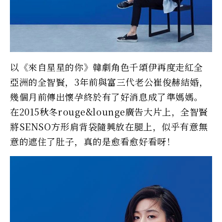
以《來自星星的你》韓劇角色千頌伊再度走紅全
亞洲的全智賢，3年前與富三代老公崔俊赫結婚，
幾個月前傳出懷孕終於有了好消息成了準媽媽。
在2015秋冬rouge&lounge廣告大片上，全智賢
將SENSO方形肩背袋隨興放在腿上，似乎有意無
意的遮住了肚子，真的是愈看愈好看呀！