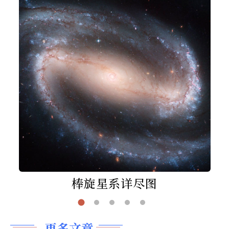
棒旋星系详尽图
更多文章