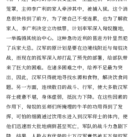
笼罩，主帅李广利的家人牵涉其中，被捕入狱。这个消
息很快传到了前方，为了使自己不受连累，也为了解救
家人，李广利决定立功赎罪，计划率军深入匈奴腹地，
一举捣毁其统治中心。这种急功近利的冒进方针显然犯
了兵家大忌。汉军的原计划是要在边境线附近与匈奴决
战，而现在的孤军深入却打乱了预先的部署，给部队带
来了巨大的困难。在诸多困难之中，给养不足最为突
出，因此，汉军只得就地寻找水源和食物，解决饮食问
题。另一方面，连续数日的战斗、行军，使大多数汉军
将士疲惫不堪，身体虚弱，抵抗力下降。在这些因素的
作用下，匈奴的巫师们所掩埋的牛羊的功用得到了发
挥，可怕的细菌通过饮用水进入到汉军将士的体内，使
他们迅速而大批地病倒甚至死亡，军队的战斗力急剧下
降。结果，人数占有优势的七万汉军竟然被五万匈奴军