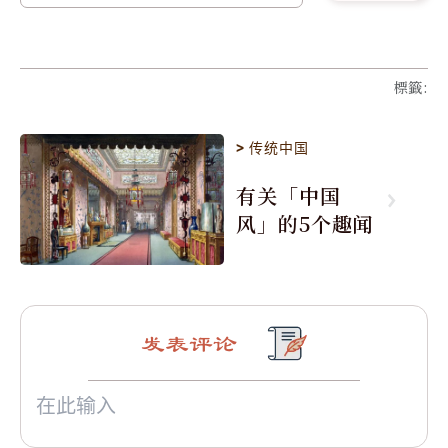
標籤
:
>
传统中国
有关「中国
风」的5个趣闻
发表评论