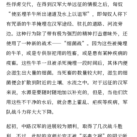
些俘虏交代，在得到汉军大举远征的情报之后，匈奴
“使巫埋羊牛所出诸道及水上以诅军”，即匈奴人将下
有咒语的牛羊掩埋在汉军途经、驻扎的道路、河流旁
边。这种行为除了带有极为强烈的精神打击意味外，还
使用了一种新的战术——“细菌战”。因为这些被掩埋
的牛羊，或是专供祭祀用的牲畜，或是患有某种疾病的
疫畜。这些牛羊一旦被杀死掩埋一段时间后，其体内便
会滋生出大量的细菌。当死畜的数量较大时，滋生的细
菌便会扩散到附近的土壤、水流之中。对于远征的汉军
来说，水源是要随时随地加以补充的，但是，当他们饮
用这些不干净的水后，就会患上霍乱、疟疾等疾病，军
队战斗力将大大下降。
起初，中路汉军的进展较为顺利，取得了几次战斗胜
利。不过，此时的京师长安正被“巫蛊之祸”的阴云所