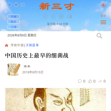
繁体
投稿
联系
笛子曲,
4:38
分钟
订阅
2026年8月9日
星期日
传统中国
天朝盛事
中国历史上最早的细菌战
張鑫
2019年9月15日
0
0
0