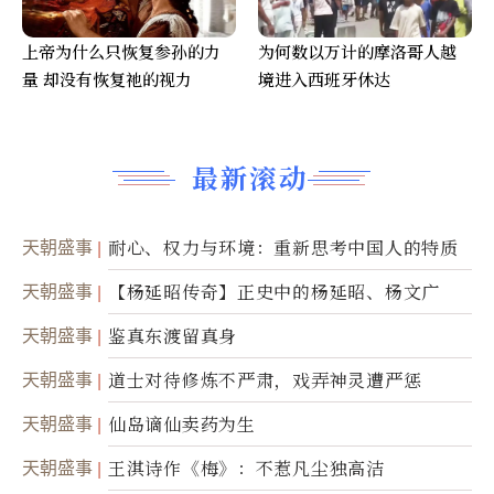
上帝为什么只恢复参孙的力
为何数以万计的摩洛哥人越
量 却没有恢复祂的视力
境进入西班牙休达
最新滚动
天朝盛事
耐心、权力与环境：重新思考中国人的特质
天朝盛事
【杨延昭传奇】正史中的杨延昭、杨文广
天朝盛事
鉴真东渡留真身
天朝盛事
道士对待修炼不严肃，戏弄神灵遭严惩
天朝盛事
仙岛谪仙卖药为生
天朝盛事
王淇诗作《梅》：不惹凡尘独高洁