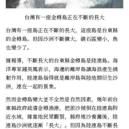
台灣有一座金樽島正在不斷的長大
台灣有一座島正在不斷的長大，這座島是台東縣
的金樽島。但因沙洲不斷擴大，礁石區變小，魚
也變少了。
據報導，不斷長大的台東縣金樽島是陸連島。海
洋專家鍾英鳳表示，海邊的離岸島讓海浪產生繞
射作用，陸連島指得就是離岸島與陸地間衍生沙
洲，連在一起的景象。
然而金樽島變大並不全然是自然因素，幾年前台
東縣政府疏濬金樽漁港，把淤沙傾倒在陸連島附
近水域，據當地民眾觀察，縣府堆沙養灘後，陸
連島沙洲就逐漸「長大」。但因為陸連島不斷長