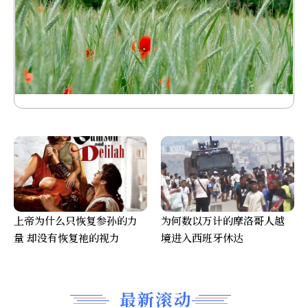
上帝为什么只恢复参孙的力
为何数以万计的摩洛哥人越
量 却没有恢复祂的视力
境进入西班牙休达
最新滚动