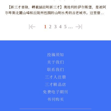
【新三才首發，轉載請註明新三才】奥地利的萨尔斯堡，是被阿
尔卑斯北麓山峰和丘陵所包围的山明水秀的古老城市。这里曾...
1
2
3
4
5
…
投稿须知
关于我们
联系我们
三才人注册
三才精品店
免费电子期刊
书刊购买