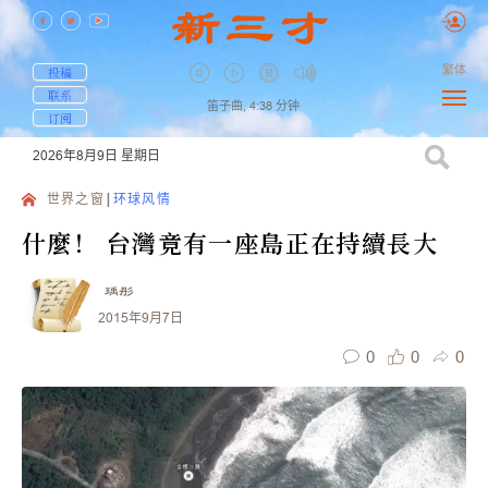
繁体
投稿
联系
笛子曲,
4:38
分钟
订阅
2026年8月9日
星期日
世界之窗
环球风情
什麼！ 台灣竟有一座島正在持續長大
瑀彤
2015年9月7日
0
0
0