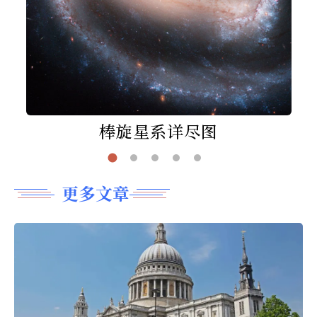
棒旋星系详尽图
更多文章