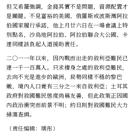
但艾希羅強調，金錢其實不是問題，資源配置才
是關鍵。不見富裕的美國、俄羅斯或波斯灣阿拉
伯國家履行承諾，他上月廿六日在一場會議上特
別點名，沙烏地阿拉伯、阿拉伯聯合大公國、卡
達同樣該負起人道援助責任。
二○一一年以來，因內戰而出走的敘利亞難民已
達一千一百萬人。只求棲身之處的敘利亞難民，
去向不光是進步的歐洲，局勢同樣不穩的黎巴
嫩，境內人口竟有三分之一來自敘利亞；土耳其
政府對敘國難民態度尚稱友善，但此政策正因國
內政治衝突而前景不明；約旦則對敘國難民大力
掃蕩查緝。
（责任编辑：瑀彤）