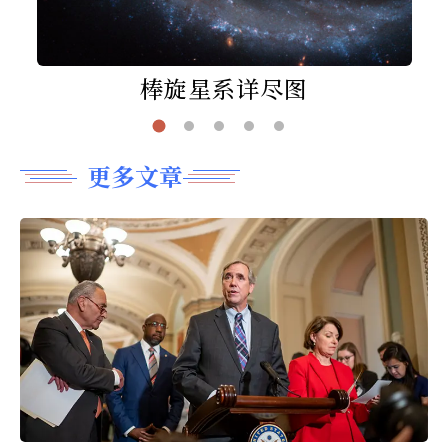
棒旋星系详尽图
更多文章