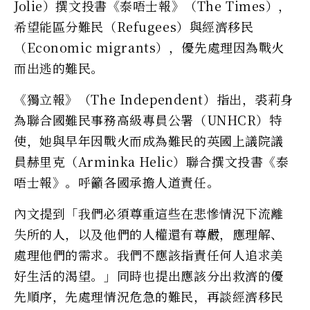
Jolie）撰文投書《泰唔士報》（The Times），
希望能區分難民（Refugees）與經濟移民
（Economic migrants），優先處理因為戰火
而出逃的難民。
《獨立報》（The Independent）指出，裘莉身
為聯合國難民事務高級專員公署（UNHCR）特
使，她與早年因戰火而成為難民的英國上議院議
員赫里克（Arminka Helic）聯合撰文投書《泰
唔士報》。呼籲各國承擔人道責任。
內文提到「我們必須尊重這些在悲慘情況下流離
失所的人，以及他們的人權還有尊嚴，應理解、
處理他們的需求。我們不應該指責任何人追求美
好生活的渴望。」同時也提出應該分出救濟的優
先順序，先處理情況危急的難民，再談經濟移民