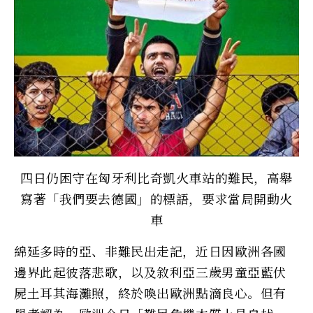
四日仍困守在匈牙利比奇凱火車站的難民，高舉
寫著「我們要去德國」的標語，要求當局開動火
車
綿延多時的亞、非難民出走記，近日因歐洲各國
邊界此起彼落悲歌，以及敘利亞三歲男童亞藍伏
屍土耳其海灘照，終於喚出歐洲點滴良心。但有