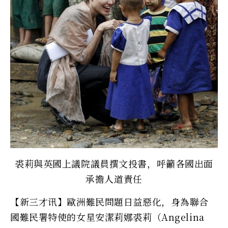
裘莉與英國上議院議員撰文投書，呼籲各國出面
承擔人道責任
【新三才讯】歐洲難民問題日益惡化，身為聯合
國難民署特使的女星安潔莉娜裘莉（Angelina