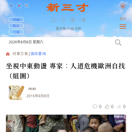
繁体
投稿
联系
笛子曲,
4:38
分钟
订阅
2026年8月8日
星期六
时事万象
国际要闻
坐視中東動盪 專家︰人道危機歐洲自找
（組圖）
瑀彤
2015年9月8日
0
0
0