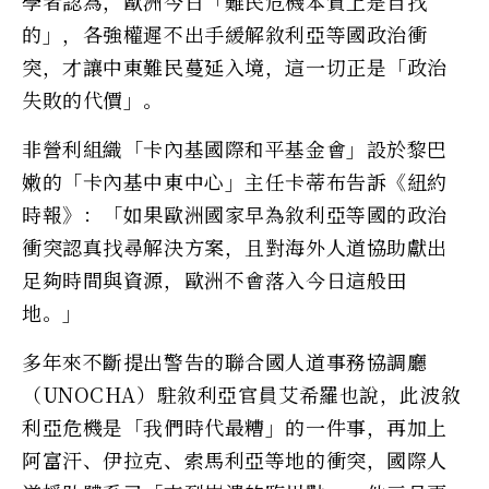
學者認為，歐洲今日「難民危機本質上是自找
的」，各強權遲不出手緩解敘利亞等國政治衝
突，才讓中東難民蔓延入境，這一切正是「政治
失敗的代價」。
非營利組織「卡內基國際和平基金會」設於黎巴
嫩的「卡內基中東中心」主任卡蒂布告訴《紐約
時報》：「如果歐洲國家早為敘利亞等國的政治
衝突認真找尋解決方案，且對海外人道協助獻出
足夠時間與資源，歐洲不會落入今日這般田
地。」
多年來不斷提出警告的聯合國人道事務協調廳
（UNOCHA）駐敘利亞官員艾希羅也說，此波敘
利亞危機是「我們時代最糟」的一件事，再加上
阿富汗、伊拉克、索馬利亞等地的衝突，國際人