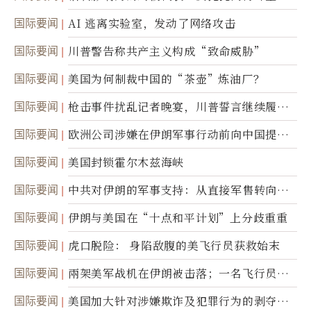
国际要闻
AI 逃离实验室，发动了网络攻击
国际要闻
川普警告称共产主义构成“致命威胁”
国际要闻
美国为何制裁中国的“茶壶”炼油厂？
国际要闻
枪击事件扰乱记者晚宴，川普誓言继续履行
职责
国际要闻
欧洲公司涉嫌在伊朗军事行动前向中国提供
美军基地的卫星图像
国际要闻
美国封锁霍尔木兹海峡
国际要闻
中共对伊朗的军事支持：从直接军售转向间
接技术转让
国际要闻
伊朗与美国在“十点和平计划”上分歧重重
国际要闻
虎口脱险： 身陷敌腹的美飞行员获救始末
国际要闻
兩架美军战机在伊朗被击落；一名飞行员失
踪
国际要闻
美国加大针对涉嫌欺诈及犯罪行为的剥夺公