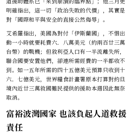
道援助體系已「來到崩潰的臨界點」；他三月更
明確指出，這一切「政治失敗的代價」，其實是
對「國際和平與安全的直接公然侮辱」。
艾希羅指出，美國為對付「伊斯蘭國」，不惜出
動一小時就要耗費六．八萬美元（約兩百廿三萬
台幣）的戰機；但敘利亞人口有一半流離失所，
聯合國要安置他們，卻連所需經費的一半都收不
到。如一五年所需的四十五億美元預算只收到十
六．七億美元，世界糧食計畫署原本打算對約旦
境內近廿三萬敘國難民提供的援助本週因此無奈
取消。
富裕波灣國家 也該負起人道救援
責任