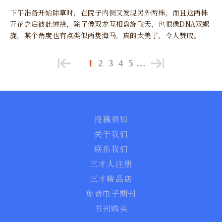
下午准备开始除草时，在院子内侧又发现另外两株，而且这两株
开花之后彼此缠绕，除了像双龙互相盘旋飞天，也很像DNA双螺
旋，某个角度也有点类似两隻海马，真的太美了，令人赞叹。
1
2
3
4
5
…
投稿须知
关于我们
联系我们
三才人注册
三才精品店
免费电子期刊
书刊购买