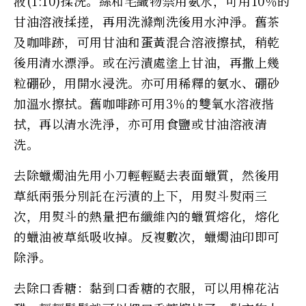
液(1:10)揉洗。絲和毛織物禁用氨水，可用10％的
甘油溶液揉搓，再用洗滌劑洗後用水沖淨。舊茶
及咖啡跡，可用甘油和蛋黃混合溶液擦拭，稍乾
後用清水漂淨。或在污漬處塗上甘油，再撒上幾
粒硼砂，用開水浸洗。亦可用稀釋的氨水、硼砂
加溫水擦拭。舊咖啡跡可用3％的雙氧水溶液揩
拭，再以清水洗淨，亦可用食鹽或甘油溶液清
洗。
去除蠟燭油先用小刀輕輕颳去表面蠟質，然後用
草紙兩張分別託在污漬的上下，用熨斗熨兩三
次，用熨斗的熱量把布纖維內的蠟質熔化，熔化
的蠟油被草紙吸收掉。反複數次，蠟燭油印即可
除淨。
去除口香糖：黏到口香糖的衣服，可以用棉花沾