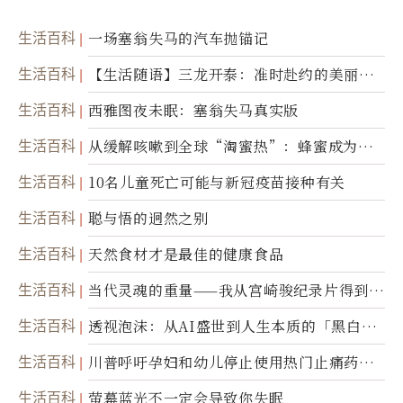
生活百科
一场塞翁失马的汽车抛锚记
生活百科
【生活随语】三龙开泰：准时赴约的美丽震
撼
生活百科
西雅图夜未眠：塞翁失马真实版
生活百科
从缓解咳嗽到全球“淘蜜热”：蜂蜜成为健
康产业前沿商品
生活百科
10名儿童死亡可能与新冠疫苗接种有关
生活百科
聪与悟的迥然之别
生活百科
天然食材才是最佳的健康食品
生活百科
当代灵魂的重量——我从宫崎骏纪录片得到的
省思
生活百科
透视泡沫：从AI盛世到人生本质的「黑白一
瞬」
生活百科
川普呼吁孕妇和幼儿停止使用热门止痛药泰
诺
生活百科
萤幕蓝光不一定会导致你失眠