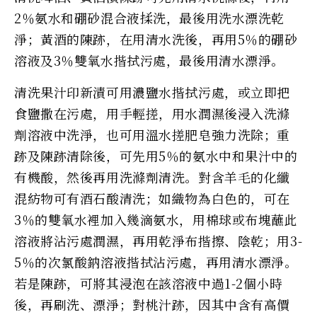
2％氨水和硼砂混合液揉洗，最後用洗水漂洗乾
淨；黃酒的陳跡，在用清水洗後，再用5％的硼砂
溶液及3％雙氧水揩拭污處，最後用清水漂淨。
清洗果汁印新漬可用濃鹽水揩拭污處，或立即把
食鹽撒在污處，用手輕搓，用水潤濕後浸入洗滌
劑溶液中洗淨，也可用溫水搓肥皂強力洗除；重
跡及陳跡清除後，可先用5％的氨水中和果汁中的
有機酸，然後再用洗滌劑清洗。對含羊毛的化纖
混紡物可有酒石酸清洗；如織物為白色的，可在
3％的雙氧水裡加入幾滴氨水，用棉球或布塊蘸此
溶液將沾污處潤濕，再用乾淨布揩擦、陰乾；用3-
5％的次氯酸鈉溶液揩拭沾污處，再用清水漂淨。
若是陳跡，可將其浸泡在該溶液中過1-2個小時
後，再刷洗、漂淨；對桃汁跡，因其中含有高價