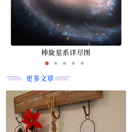
棒旋星系详尽图
更多文章