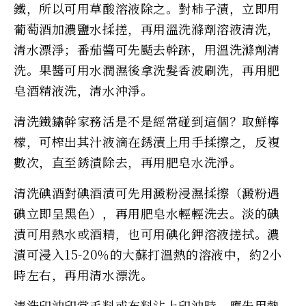
鐵，所以可用草酸溶液除之。對柿子漬，立即用
葡萄酒加濃鹽水揉搓，再用溫洗滌劑溶液清洗，
清水漂淨；番茄醬可先颳去幹跡，用溫洗滌劑清
洗。果醬可用水潤濕後拿洗髮香波刷洗，再用肥
皂酒精液洗，清水沖淨。
清洗鐵鏽幹家務活是不是經常碰到這個？取鮮檸
檬，可榨出其汁液滴在銹漬上用手揉擦之，反複
數次，直至銹漬除去，再用肥皂水洗淨。
清洗碘酒對碘酒漬可先用澱粉浸濕揉擦（澱粉遇
碘立即呈黑色），再用肥皂水輕輕洗去。淡的碘
漬可用熱水或酒精，也可用碘化鉀溶液搓拭。濃
漬可浸入15-20％的大蘇打溫熱的溶液中，約2小
時左右，再用清水漂洗。
清洗印油印當毛料或布料沾上印油時，應先用熱