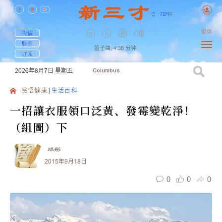
72
F
|
C
繁体
投稿
联系
笛子曲,
4:38
分钟
订阅
2026年8月7日
星期五
Columbus
感悟健康
生活百科
一招讓衣服領口泛黃、發霉變乾淨！
（組圖）下
瑀彤
2015年9月18日
0
0
0