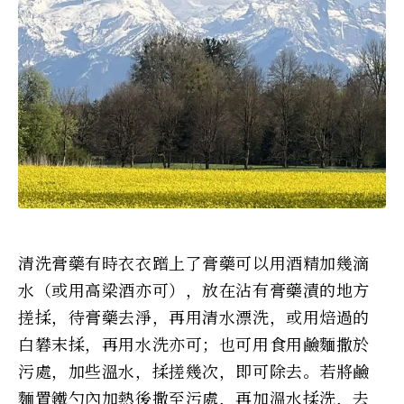
清洗膏藥有時衣衣蹭上了膏藥可以用酒精加幾滴
水（或用高梁酒亦可），放在沾有膏藥漬的地方
搓揉，待膏藥去淨，再用清水漂洗，或用焙過的
白礬末揉，再用水洗亦可；也可用食用鹼麵撒於
污處，加些溫水，揉搓幾次，即可除去。若將鹼
麵置鐵勺內加熱後撒至污處，再加溫水揉洗，去