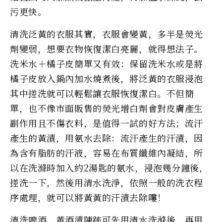
污更快。
清洗泛黃的衣服其實，衣服會變黃，多半是熒光
劑變弱，想要衣物恢復潔白亮麗，就得想法子。
洗米水＋橘子皮簡單又有效：保留洗米水或是將
橘子皮放入鍋內加水燒煮後，將泛黃的衣服浸泡
其中搓洗就可以輕鬆讓衣服恢復潔白。不但簡
單，也不像市面販售的熒光增白劑會對皮膚產生
副作用且不傷衣料，是值得一試的好方法；流汗
產生的黃漬，用氨水去除：流汗產生的汗漬，因
為含有脂肪的汗液，容易在布質纖維內凝結，所
以在洗滌時加入約2湯匙的氨水，浸泡幾分鐘後，
搓洗一下，然後用清水洗淨，依照一般的洗衣程
序處理，就可以將黃黃的汗漬去除嘍！
清洗啤酒、黃酒漬陳跡可先用清水洗滌後，再用