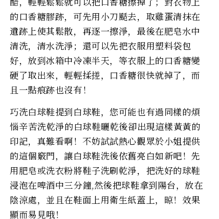
醋，輕輕鬆鬆就可以把口香糖擦掉了；對衣物上
的口香糖膠跡，可先用小刀颳去，取雞蛋清抹在
遺跡上使其鬆散，再逐一擦淨，最後在肥皂水中
清洗，清水洗淨；還可以先把衣服用塑料袋包
好，放到冰箱中冷凍半天，等衣服上的口香糖變
硬了取出來，輕輕揉搓，口香糖很快就掉了，而
且一點痕跡也沒有！
巧洗白球鞋提到白球鞋，您可能也有過同樣的煩
惱――辛苦洗乾淨的白球鞋曬乾後卻出現這樣黃黃的
印記，真難看啊！不妨試試熱心觀眾於小姐提供
的這個竅門，讓白球鞋洗後依舊亮白如新吧！先
用肥皂或洗衣粉將鞋子洗刷乾淨，把洗好的球鞋
浸泡在啤酒中三分鐘,然後把球鞋拿到陽台，放在
陰涼處，並且在鞋面上用衛生紙蓋上，晾！效果
顯而易見哦！