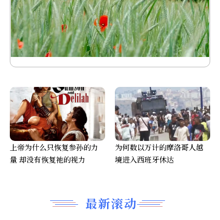
上帝为什么只恢复参孙的力
为何数以万计的摩洛哥人越
量 却没有恢复祂的视力
境进入西班牙休达
最新滚动