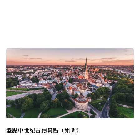
盤點中世紀古蹟景點（組圖）