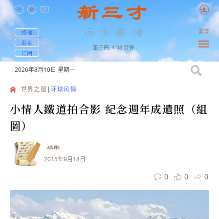
繁体
投稿
联系
笛子曲,
4:38
分钟
订阅
2026年8月10日
星期一
世界之窗
环球风情
小情人鐵道拍合影 紀念週年成遺照（組
圖）
瑀彤
2015年9月18日
0
0
0