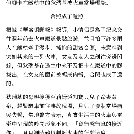
但腳卡在鐵軌中的狄瑞基被火車當場輾斃。
合照成了遺照
根據《華盛頓郵報》報導，小情侶是為了紀念交
往週年前去火車鐵道景點旅遊，並且拍下許多兩
人在鐵軌牽手漫步、擁抱的甜蜜合照，未意料到
突如其來的一列火車，女友及友人立刻往旁邊閃
躲，但狄瑞基在逃生中來不及把卡在鐵道中的腳
拔出，在女友的面前被輾成肉醬，合照也成了遺
照。
狄瑞基的母親接獲柯莉姆通知寶貝兒子命喪黃
泉，趕緊驅車前往事故現場，見兒子慘狀當場痛
哭失聲，當地警方表示，真實生活中的火車與電
影中呈現的吵鬧形象不同，「會無聲無息的接近
你」，且目測時難以判斷火車的行駛速度。