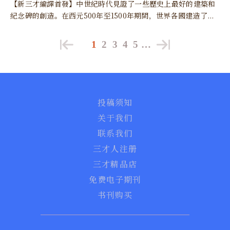
【新三才編譯首發】中世紀時代見證了一些歷史上最好的建築和
紀念碑的創造。在西元500年至1500年期間，世界各國建造了...
1
2
3
4
5
…
投稿须知
关于我们
联系我们
三才人注册
三才精品店
免费电子期刊
书刊购买