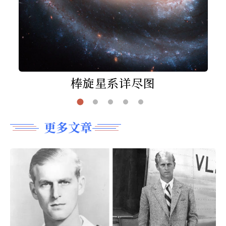
棒旋星系详尽图
更多文章