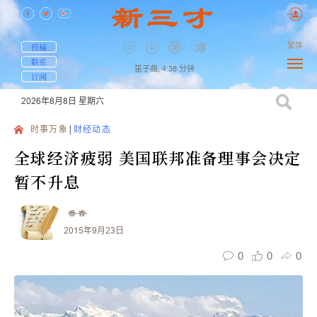
繁体
投稿
联系
笛子曲,
4:38
分钟
订阅
2026年8月8日
星期六
时事万象
财经动态
全球经济疲弱 美国联邦准备理事会决定
暂不升息
香香
2015年9月23日
0
0
0