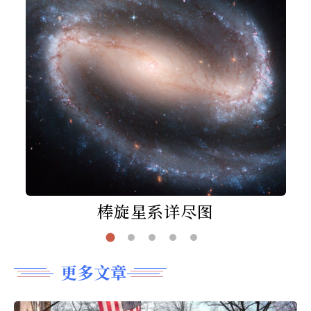
棒旋星系详尽图
更多文章