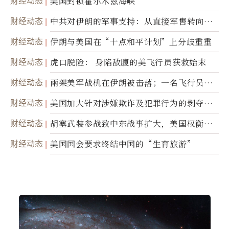
财经动态
美国封锁霍尔木兹海峡
财经动态
中共对伊朗的军事支持：从直接军售转向间
接技术转让
财经动态
伊朗与美国在“十点和平计划”上分歧重重
财经动态
虎口脱险： 身陷敌腹的美飞行员获救始末
财经动态
兩架美军战机在伊朗被击落；一名飞行员失
踪
财经动态
美国加大针对涉嫌欺诈及犯罪行为的剥夺公
民权力度
财经动态
胡塞武装参战致中东战事扩大，美国权衡地
面入侵的可能性
财经动态
美国国会要求终结中国的“生育旅游”