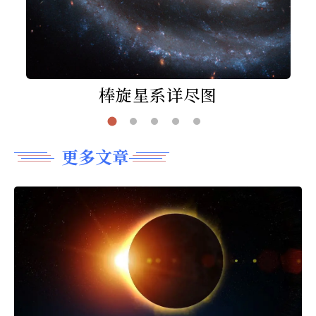
棒旋星系详尽图
更多文章