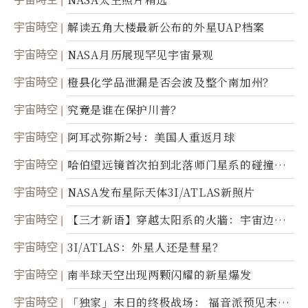
宇宙時空
解读五角大楼最新公布的外星UAP档案
宇宙時空
NASA月历展现罕见宇宙景观
宇宙時空
橙县化学品泄漏是否会波及整个南加州？
宇宙時空
究竟是谁在保护川普？
宇宙時空
阿耳忒弥斯2号：美国人重返月球
宇宙時空
哈伯望远镜首次拍到北落师门星系的碰撞与
爆炸
宇宙時空
NASA发布星际天体3I/ATLAS新照片
宇宙時空
【三才新语】穿越太阳系的火牆：宇宙边界
新启示
宇宙時空
3I/ATLAS：外星人还是彗星？
宇宙時空
南半球天空出现两颗闪耀的新星爆发
宇宙時空
「独家」末日的终极战场： 福音派预见末