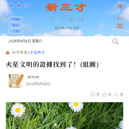
繁体
投稿
联系
笛子曲,
4:38
分钟
订阅
2026年8月8日
星期六
科学探索
宇宙時空
火星文明的證據找到了！(組圖)
張均威
2015年9月26日
0
0
0