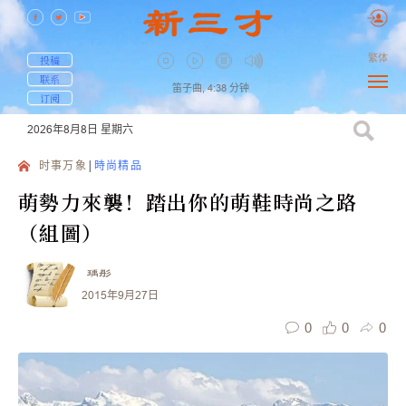
繁体
投稿
联系
笛子曲,
4:38
分钟
订阅
2026年8月8日
星期六
时事万象
時尚精品
萌勢力來襲！踏出你的萌鞋時尚之路
（組圖）
瑀彤
2015年9月27日
0
0
0