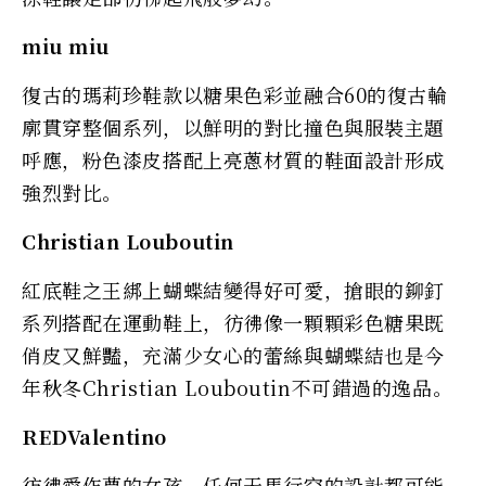
miu miu
復古的瑪莉珍鞋款以糖果色彩並融合60的復古輪
廓貫穿整個系列，以鮮明的對比撞色與服裝主題
呼應，粉色漆皮搭配上亮蔥材質的鞋面設計形成
強烈對比。
Christian Louboutin
紅底鞋之王綁上蝴蝶結變得好可愛，搶眼的鉚釘
系列搭配在運動鞋上，彷彿像一顆顆彩色糖果既
俏皮又鮮豔，充滿少女心的蕾絲與蝴蝶結也是今
年秋冬Christian Louboutin不可錯過的逸品。
REDValentino
彷彿愛作夢的女孩，任何天馬行空的設計都可能