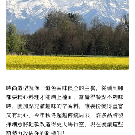
時尚造型就像一道色香味俱全的主餐，從頭到腳
都要精心料理才能端上檯面，當覺得餐點不夠味
時，就加點充滿趣味的辛香料，讓裝扮變得豐富
又有玩心，今年秋冬超越傳統局限，許多品牌發
揮創意將鞋款改造得更天馬行空，現在就讓這些
萌勢力攻佔你的鞋櫃吧！