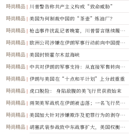
時尚精品
川普警告称共产主义构成“致命威胁”
時尚精品
美国为何制裁中国的“茶壶”炼油厂？
時尚精品
枪击事件扰乱记者晚宴，川普誓言继续履行
职责
時尚精品
欧洲公司涉嫌在伊朗军事行动前向中国提供
美军基地的卫星图像
時尚精品
美国封锁霍尔木兹海峡
時尚精品
中共对伊朗的军事支持：从直接军售转向间
接技术转让
時尚精品
伊朗与美国在“十点和平计划”上分歧重重
時尚精品
虎口脱险： 身陷敌腹的美飞行员获救始末
時尚精品
兩架美军战机在伊朗被击落；一名飞行员失
踪
時尚精品
美国加大针对涉嫌欺诈及犯罪行为的剥夺公
民权力度
時尚精品
胡塞武装参战致中东战事扩大，美国权衡地