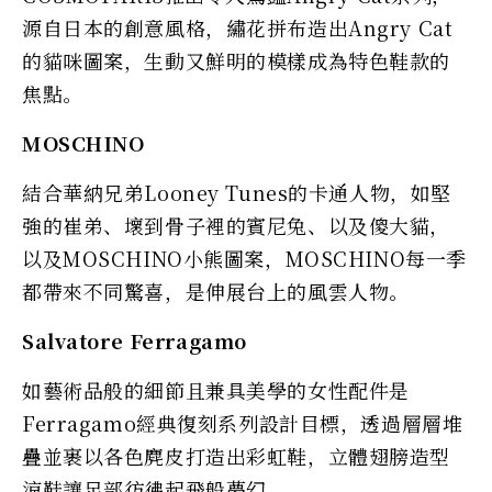
源自日本的創意風格，繡花拼布造出Angry Cat
的貓咪圖案，生動又鮮明的模樣成為特色鞋款的
焦點。
MOSCHINO
結合華納兄弟Looney Tunes的卡通人物，如堅
強的崔弟、壞到骨子裡的賓尼兔、以及傻大貓，
以及MOSCHINO小熊圖案，MOSCHINO每一季
都帶來不同驚喜，是伸展台上的風雲人物。
Salvatore Ferragamo
如藝術品般的細節且兼具美學的女性配件是
Ferragamo經典復刻系列設計目標，透過層層堆
疊並裹以各色麂皮打造出彩虹鞋，立體翅膀造型
涼鞋讓足部彷彿起飛般夢幻。