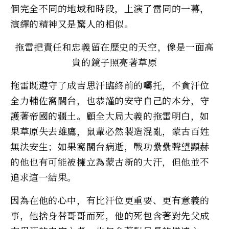
個完全不同的地域和時段，上演了雷同的一幕，
演繹的精神又是驚人的相似。
拖雷把責任和忠義留在歷史的天空，像是一面高
貴的鏡子照亮著草原
拖雷既遵守了成吉思汗臨終前的囑托，不貪汗位
全力輔佐窩闊台，也恭謹的安守自己的本分，守
護著帝國的疆土。顧全大局大義的拖雷明白，如
果草原失去雄鷹，鼠輩必然製造混亂，蒙古百姓
無法安生；如果窩闊台病逝，戰功纍纍聲望顯赫
的他也有可能被擁立為蒙古新的大汗，但他並不
追求這一結果。
因為在他的心中，有比汗位更重要、更有意義的
事，他捨身替哥哥而死，他的死包含著對先父成