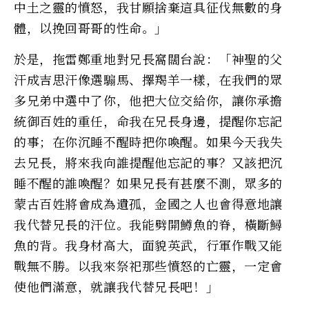
中土之靈的憤怒，我甘願捨棄這具征伐無數的身
體，以挽回哥哥的性命。」
於是，拖雷鄭重地對兄長窩闊台說：「神聖的父
汗成吉思汗像選騸馬、擇羯羊一樣，在我們的眾
多兄弟中選中了你，他把大位交給你，讓你承擔
統御百姓的重任，命我在兄長身邊，提醒你忘記
的事；在你沉睡不醒時把你喚醒。如果今天我失
去兄長，將來我向誰提醒他忘記的事？又該把沉
睡不醒的誰喚醒？如果兄長有甚麼不測，眾多的
蒙古百姓將會成為遺孤，金國之人也會得意地讓
我代替兄長的汗位。我能劈開鱒魚的脊，橫斷鱘
魚的背。我身材高大，面貌英武，行軍作戰又能
戰無不勝。以我來祭祀那些憤怒的亡靈，一定會
使他們滿意，就讓我代替兄長吧！」