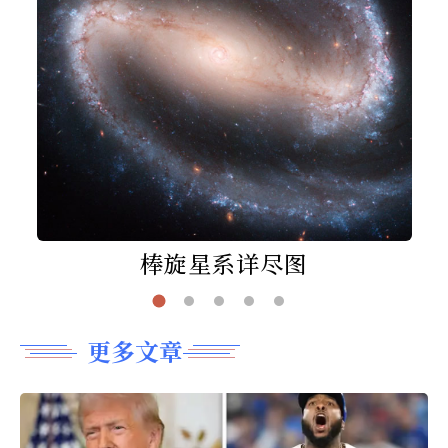
棒旋星系详尽图
更多文章