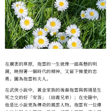
在廣袤的草原，拖雷的一生就像一面高懸的明
鏡，映照著一個時代的精神，又留下悌愛的忠
勇。圖為拖雷和夫人。
在武俠小說中，黃金家族的後裔拖雷與郭靖是生
死之交的好「安答」（結義兄弟）；在史籍中，
他是比小說更為傳奇的風雲人物。拖雷有一位偉