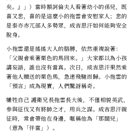
矣。』」）當時額訶倫夫人看著幼小的孫兒，既
喜又悲，喜的是這麼小的拖雷會安慰家人；悲的
是泰亦赤兀部人多勢眾，成吉思汗如何能夠安全
脫身。
小拖雷還是搖搖大人的胳膊，依然重複說著：
「父親會乘著栗色的馬回來。」大家都以為小孩
講妄語，誰也沒有當真。次日，成吉思汗果然乘
著他人贈送的栗色馬，急速飛馳而歸。小拖雷的
「預言」成為現實，人們驚訝稱奇。
犧牲自己 護衛兄長拖雷長大後，不僅相貌英武，
參與征伐又有將帥之才，用兵之謀。成吉思汗親
征時，常會帶他在身邊，暱稱他為「那闊兒」
（意為「伴當」）。