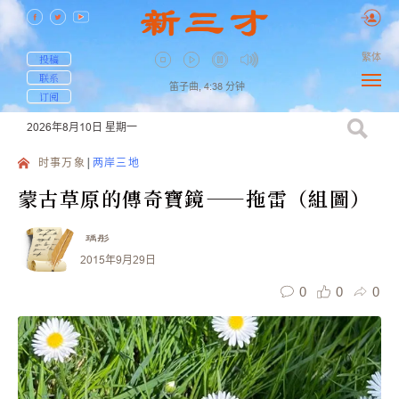
繁体
投稿
联系
笛子曲,
4:38
分钟
订阅
2026年8月10日
星期一
时事万象
两岸三地
蒙古草原的傳奇寶鏡——拖雷（組圖）
瑀彤
2015年9月29日
0
0
0