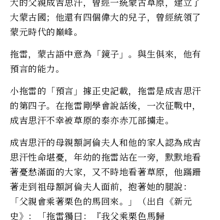
大的父親成吉思汗，曾經一統蒙古草原，建立了
大蒙古國；他還有四個偉大的兒子，曾經統領了
蒙元時代的巔峰。
拖雷，蒙古語中意為「鏡子」。與生俱來，他有
預言的能力。
小拖雷的「預言」據正史記載，拖雷是成吉思汗
的第四子。在拖雷剛學會說話後，一次征戰中，
成吉思汗不幸被草原的泰亦赤兀部擄走。
成吉思汗的母親額訶倫夫人和他的家人認為成吉
思汗性命堪憂，年幼的拖雷站在一旁，默默地看
著憂愁滿面的大家，又不時地看著草原，他蹣跚
著走到祖母額訶倫夫人面前，抱著她的腿說：
「父親會乘著栗色的馬回來。」（出自《新元
史》：「拖雷獨曰：『我父乘栗色馬歸