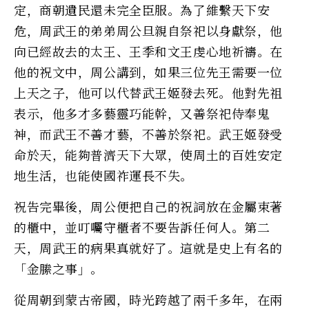
定，商朝遺民還未完全臣服。為了維繫天下安
危，周武王的弟弟周公旦親自祭祀以身獻祭，他
向已經故去的太王、王季和文王虔心地祈禱。在
他的祝文中，周公講到，如果三位先王需要一位
上天之子，他可以代替武王姬發去死。他對先祖
表示，他多才多藝靈巧能幹，又善祭祀侍奉鬼
神，而武王不善才藝，不善於祭祀。武王姬發受
命於天，能夠普濟天下大眾，使周土的百姓安定
地生活，也能使國祚運長不失。
祝告完畢後，周公便把自己的祝詞放在金屬束著
的櫃中，並叮囑守櫃者不要告訴任何人。第二
天，周武王的病果真就好了。這就是史上有名的
「金縢之事」。
從周朝到蒙古帝國，時光跨越了兩千多年，在兩