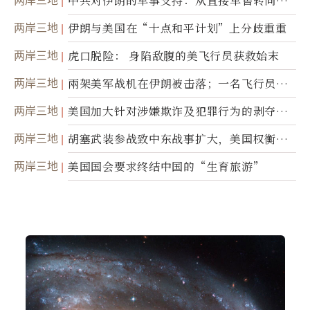
两岸三地
中共对伊朗的军事支持：从直接军售转向间
接技术转让
两岸三地
伊朗与美国在“十点和平计划”上分歧重重
两岸三地
虎口脱险： 身陷敌腹的美飞行员获救始末
两岸三地
兩架美军战机在伊朗被击落；一名飞行员失
踪
两岸三地
美国加大针对涉嫌欺诈及犯罪行为的剥夺公
民权力度
两岸三地
胡塞武装参战致中东战事扩大，美国权衡地
面入侵的可能性
两岸三地
美国国会要求终结中国的“生育旅游”