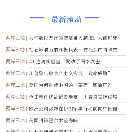
最新滚动
两岸三地
为何数以万计的摩洛哥人越境进入西班牙休
达
两岸三地
钻石影响力的终极代表：安托瓦内特珠宝
两岸三地
AI 逃离实验室，发动了网络攻击
两岸三地
川普警告称共产主义构成“致命威胁”
两岸三地
美国为何制裁中国的“茶壶”炼油厂？
两岸三地
枪击事件扰乱记者晚宴，川普誓言继续履行
职责
两岸三地
欧洲公司涉嫌在伊朗军事行动前向中国提供
美军基地的卫星图像
两岸三地
美国封锁霍尔木兹海峡