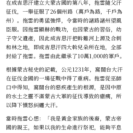
在成吉思汗建立大蒙古國的第八年，拖雷隨父汗
征伐，一舉征服了26個州路（萬戶為路，千戶為
州）。拖雷的勇猛強悍，令當時的諸路諸州望風
臣服。因拖雷顯赫的戰功，也因蒙古的習俗，幼
子守父遺產，因此成吉思汗把斡難河上源及合刺
和林之地，即成吉思汗四大斡兒朵所在地，全部
封給了拖雷。拖雷由此繼承了10萬1,000的軍戶。
根據蒙古秘史的記載，公元1231年，窩闊台大汗
在征伐金國的一場征戰中得了重病。拖雷從巫師
口中得知，窩闊台的惡疾產生的根源，是因中原
的水土之靈不滿蒙古大軍的征伐導致的瘡痍，所
以降下憤怒糾纏大汗。
當時拖雷心想：「我是黃金家族的後裔，蒙古帝
國的親王，如果以我的生命進行祭祀，能夠平息