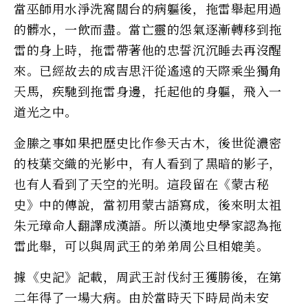
當巫師用水淨洗窩闊台的病軀後，拖雷舉起用過
的髒水，一飲而盡。當亡靈的怨氣逐漸轉移到拖
雷的身上時，拖雷帶著他的忠誓沉沉睡去再沒醒
來。已經故去的成吉思汗從遙遠的天際乘坐獨角
天馬，疾馳到拖雷身邊，托起他的身軀，飛入一
道光之中。
金縢之事如果把歷史比作參天古木，後世從濃密
的枝葉交織的光影中，有人看到了黑暗的影子，
也有人看到了天空的光明。這段留在《蒙古秘
史》中的傳說，當初用蒙古語寫成，後來明太祖
朱元璋命人翻譯成漢語。所以漢地史學家認為拖
雷此舉，可以與周武王的弟弟周公旦相媲美。
據《史記》記載，周武王討伐紂王獲勝後，在第
二年得了一場大病。由於當時天下時局尚未安