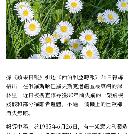
據《蘋果日報》引述《西伯利亞時報》26日報導
指出，在俄羅斯哈巴羅夫斯克邊疆區最東端的深
林里，近日被搜查隊尋獲80年前失蹤的一架飛機
殘骸和部分罹難者遺體，不過，飛機上的巨款卻
消失無蹤。
報導中稱，於1935年6月26日，有一架意大利製造