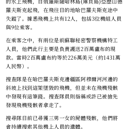
的水上飛機，自俄羅斯薩哈林島(庫頁島)亞歷山德
羅夫斯克起飛，在飛往目的地哈巴羅夫斯克途中
失蹤了。據悉飛機上共有12人，包括3位機組人員
與9位乘客。
在乘客之中，有兩位是前蘇聯秘密警察機構特工
人員，他們此行主要是負責護送2百萬盧布的現
款。當時2百萬盧布約等於226萬美元（約1431萬
人民幣）。
搜查隊是在哈巴羅夫斯克邊疆區阿穆爾河河邊的
斜坡上找到這架墜毀的飛機，但並未在飛機殘骸
中發現有這筆錢。搜查隊員則指稱或許已被搶先
發現飛機殘骸者拿走了。
搜尋隊目前已尋獲三男一女的屍體殘骸，他們將
會持續搜索其他機上人員的遺體。