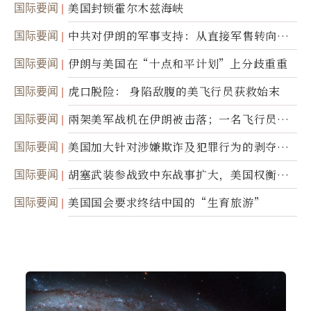
国际要闻
美国封锁霍尔木兹海峡
国际要闻
中共对伊朗的军事支持：从直接军售转向间
接技术转让
国际要闻
伊朗与美国在“十点和平计划”上分歧重重
国际要闻
虎口脱险： 身陷敌腹的美飞行员获救始末
国际要闻
兩架美军战机在伊朗被击落；一名飞行员失
踪
国际要闻
美国加大针对涉嫌欺诈及犯罪行为的剥夺公
民权力度
国际要闻
胡塞武装参战致中东战事扩大，美国权衡地
面入侵的可能性
国际要闻
美国国会要求终结中国的“生育旅游”