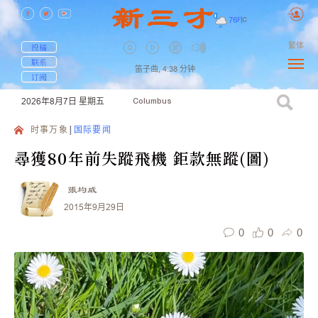
76
F
|
C
繁体
投稿
联系
笛子曲,
4:38
分钟
订阅
2026年8月7日
星期五
Columbus
时事万象
国际要闻
尋獲80年前失蹤飛機 鉅款無蹤(圖)
張均威
2015年9月29日
0
0
0