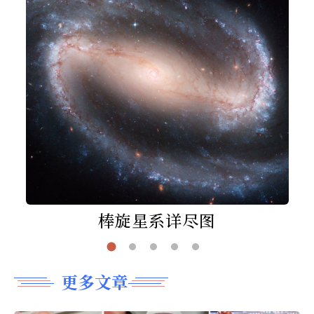
棒旋星系详尽图
更多文章