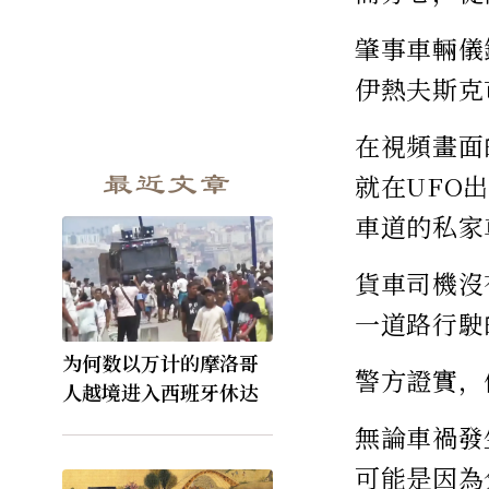
肇事車輛儀
伊熱夫斯克市（
在視頻畫面
最近文章
就在UFO
車道的私家
貨車司機沒
一道路行駛
为何数以万计的摩洛哥
警方證實，
人越境进入西班牙休达
無論車禍發
可能是因為