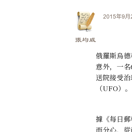
2015年9月
張均威
俄羅斯烏德穆
意外，一名
送院接受治
（UFO）
據《每日郵
而分心，從