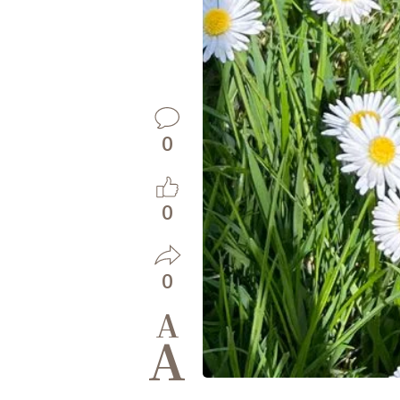
0
0
0
A
A