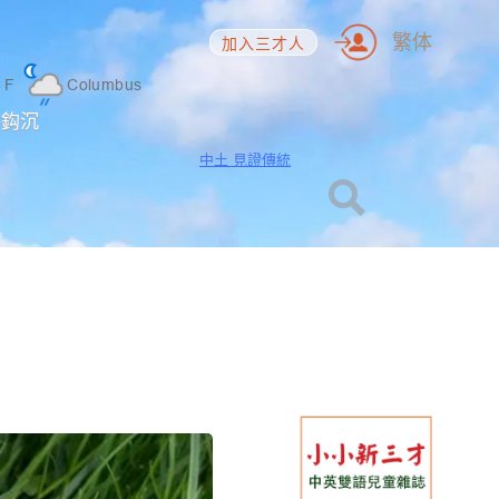
繁体
加入三才人
6
F
Columbus
海鈎沉
中土 見證傳統