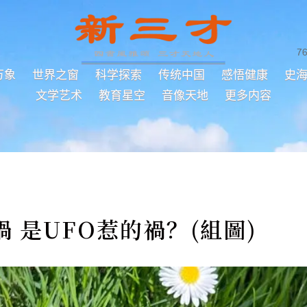
7
万象
世界之窗
科学探索
传统中国
感悟健康
史
文学艺术
教育星空
音像天地
更多内容
 是UFO惹的禍？(組圖)