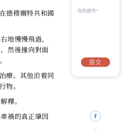
在德穆爾特共和國
至右地慢慢飛過，
車，然後撞向對面
。
提交
治療。其他沿着同
行物。
何解釋。
起車禍的真正肇因