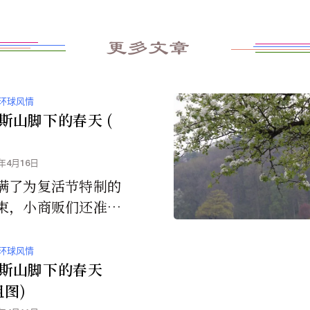
更多文章
环球风情
斯山脚下的春天 (
1年4月16日
满了为复活节特制的
束，小商贩们还准备
环球风情
斯山脚下的春天
组图)