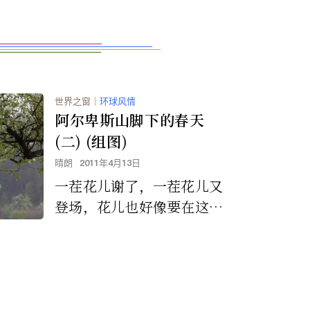
世界之窗
｜
环球风情
阿尔卑斯山脚下的春天
(二) (组图)
晴朗
2011年4月13日
一茬花儿谢了，一茬花儿又
登场，花儿也好像要在这短
暂而又美好的春天里，来展
现自己