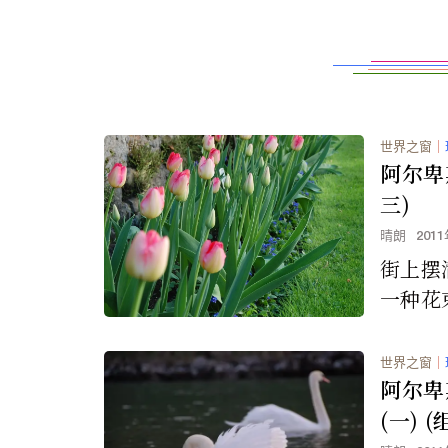
世界之窗
｜
阿尔卑
三)
晴朗
201
街上摆
一种花
了...
世界之窗
｜
阿尔卑
(一) (