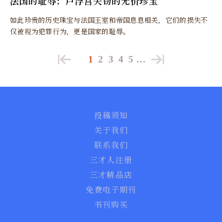
法国的耻辱：卢浮宫失窃的无价珍宝
如此珍贵的历史珠宝与法国王室和帝国息息相关，它们的损失不
仅被视为犯罪行为，更是国家的耻辱。
1
2
3
4
5
…
投稿须知
关于我们
联系我们
三才人注册
三才精品店
免费电子期刊
书刊购买