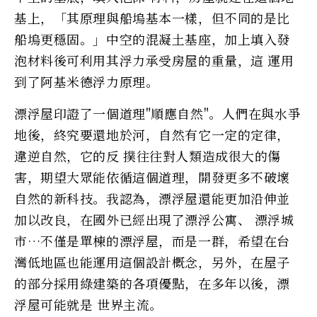
基上，「其原理與船塢基本一樣，但不同的是比
船塢更穩固。」中空的混凝土基座，加上填入發
泡材料後可利用其浮力承受房屋的重量，這 運用
到了阿基米德浮力原理。
漂浮屋印證了一個道理"順應自然"。人們在與水爭
地後，終究要還地於河，自然有它一定的定律，
違逆自然，它的反 撲往往對人類造成很大的傷
害，期望大眾能依循這個道理，開發更多不破壞
自然的新科技。我認為，漂浮屋還能更加沿伸並
加以改良，在國外已經出現了漂浮公寓、 漂浮城
市…不僅是單棟的漂浮屋，而是一群，希望在台
灣低地區也能運用這個設計概念，另外，在屋子
的部分採用綠建築的各項優點，在多年以後，漂
浮屋可能就是 世界主流。