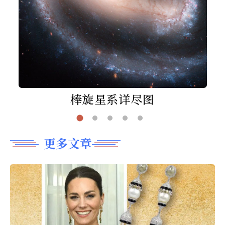
棒旋星系详尽图
更多文章