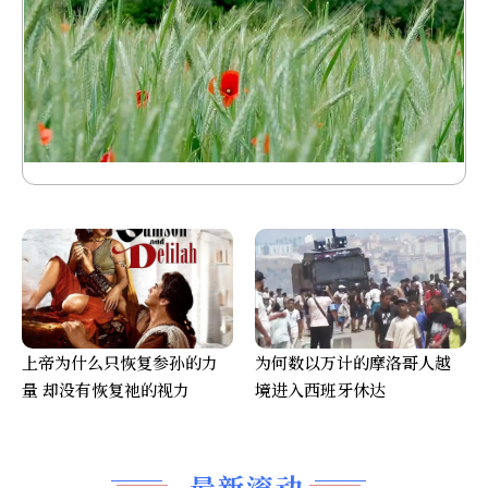
上帝为什么只恢复参孙的力
为何数以万计的摩洛哥人越
量 却没有恢复祂的视力
境进入西班牙休达
最新滚动