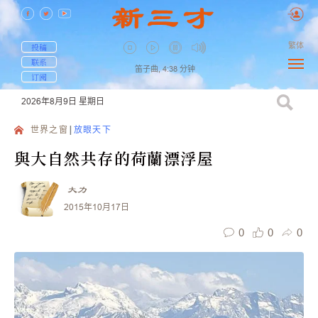
繁体
投稿
联系
笛子曲,
4:38
分钟
订阅
2026年8月9日
星期日
世界之窗
放眼天下
與大自然共存的荷蘭漂浮屋
大力
2015年10月17日
0
0
0