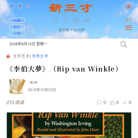
繁体
投稿
联系
笛子曲,
4:38
分钟
订阅
2026年8月10日
星期一
文学艺术
世界文学
《李伯大夢》（Rip van Winkle）
汪水
2015年10月20日
0
0
0
273
阅读