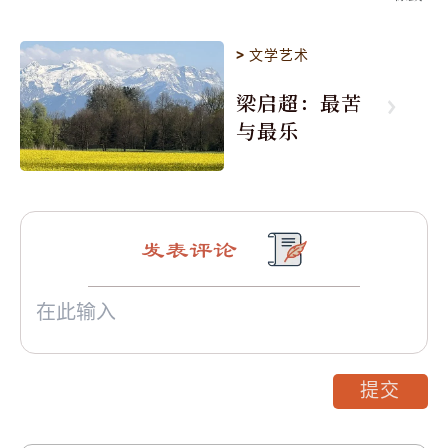
>
文学艺术
梁启超：最苦
与最乐
发表评论
提交