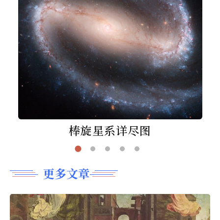
棒旋星系详尽图
更多文章