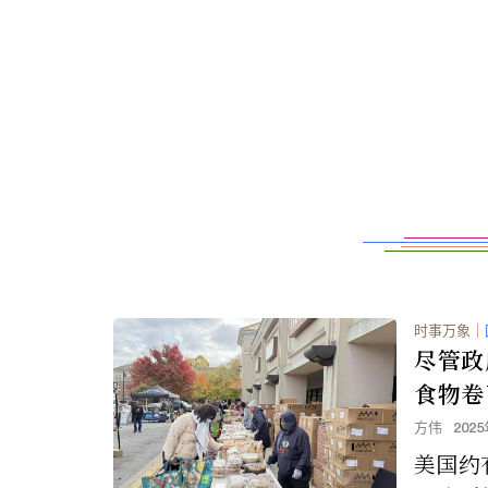
时事万象
｜
尽管政
食物卷
方伟
202
美国约有