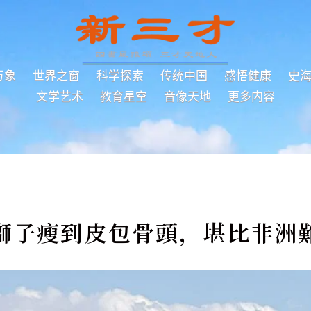
万象
世界之窗
科学探索
传统中国
感悟健康
史
文学艺术
教育星空
音像天地
更多内容
獅子瘦到皮包骨頭，堪比非洲