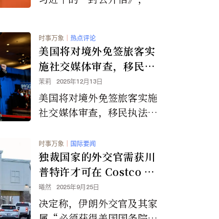
然各家媒体都认为这封信的
真伪无法证实，也不排除可
时事万象
｜
热点评论
能是有人模仿他的语气立场
美国将对境外免签旅客实
所写，藉此博眼球、赚流
施社交媒体审查，移民执
量。但，我们来仔细分析看
法力度加大
茉莉
2025年12月13日
看是否真的如此。
美国将对境外免签旅客实施
社交媒体审查，移民执法力
度加大
时事万象
｜
国际要闻
独裁国家的外交官需获川
普特许才可在 Costco 购
物
曦然
2025年9月25日
决定称，伊朗外交官及其家
属“必须获得美国国务院的