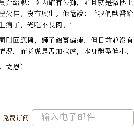
員介紹說：園內確有公獅，並且就是微博上
體欠佳，沒有展出。他還說：〝我們獸醫給
生病了，光吃不長肉。〞
園則回應稱，獅子確實偏瘦，但目前並沒有
情況，而老虎是孟加拉虎，本身體型偏小，
：文恩）
免费订阅