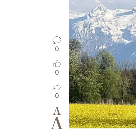
0
0
0
A
A