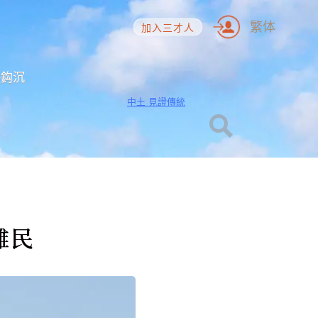
繁体
加入三才人
海鈎沉
中土 見證傳統
難民