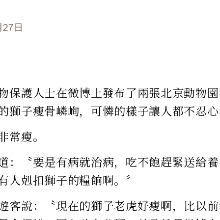
月27日
物保護人士在微博上發布了兩張北京動物園
的獅子瘦骨嶙峋，可憐的樣子讓人都不忍心
非常瘦。
道：〝要是有病就治病，吃不飽趕緊送給養
有人剋扣獅子的糧餉啊。〞
遊客說：〝現在的獅子老虎好瘦啊，比以前