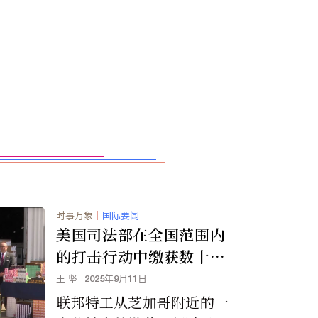
时事万象
｜
国际要闻
美国司法部在全国范围内
的打击行动中缴获数十万
支从中国走私的非法电子
王 坚
2025年9月11日
烟
联邦特工从芝加哥附近的一