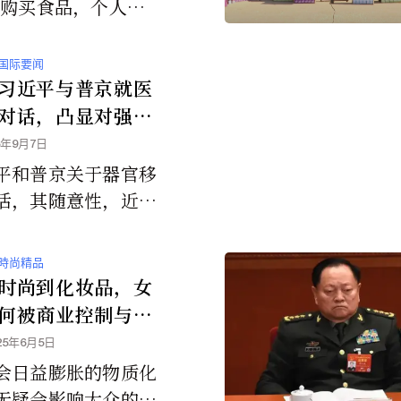
利购买食品，个人每
可获约300美元，四
最高可获约1000美
国际要闻
。
习近平与普京就医
对话，凸显对强制
官的担忧
5年9月7日
平和普京关于器官移
话，其随意性，近乎
的性质，凸显了美国
决迅速地采取行动，
時尚精品
彻底终止这种野蛮的
时尚到化妆品，女
取器官的做法，”史
何被商业控制与剥
生说。
25年6月5日
会日益膨胀的物质化
无疑会影响大众的消