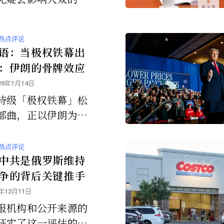
行为。众所周知，女
费方面的支出乃为领
热点评论
。研究证实，女性比
语：当极权铁幕出
物质化，因此更容易
：伊朗的骨牌效应
流和购买文化的影
26年1月14日
尤其是时尚的潮流。
诗级「极权铁幕」松
部曲，正以伊朗为起
全球展示极权体制脆
与时代转折的临界
热点评论
一历史现场，不仅深
中共是俄罗斯维持
国际格局，更可能激
争的背后关键推手
等其他极权国家潜伏
5年12月11日
「六四之魂」与变革
报机构和公开来源的
成为人类自由运动的
证实了这一评估的部