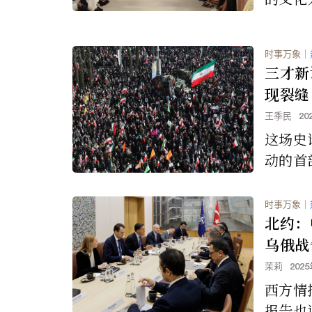
费购买
性在消
时事万象
｜
先地位
三才新
男性更
现裂缝
受到潮
王季民
20
响……
这场史
动的首
点，向
弱本质
时事万象
｜
点。这
北约：
刻牵动
乌俄战
起中国
茉莉
202
已久的
西方情
渴望，
报告也