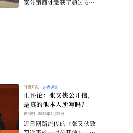
家分销商处缴获了超过 60
万支口味电子烟，这是此次
行动中缴获的最大单点电子
烟。这些产品大多采用鲜艳
的包装和吸引年轻人的口
味，是从中国非法进口的，
并且未经 FDA 上市前授
权。
时事万象
｜
热点评论
正评论：张又侠公开信，
是真的他本人所写吗？
姜啟明
2026年1月31日
近日网路流传的《张又侠致
习近平的一封公开信》，虽