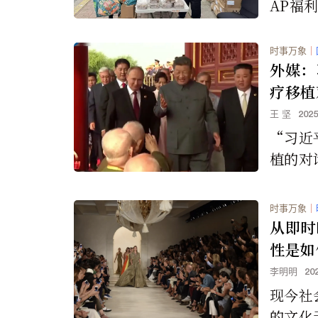
AP福
月最高
口之家
时事万象
｜
元补助
外媒：
疗移植
摘取器
王 坚
202
“习近
植的对
轶事式
必须坚
时事万象
｜
调查并
从即时
强制摘
性是如
密斯先
削的！
李明明
20
现今社
的文化