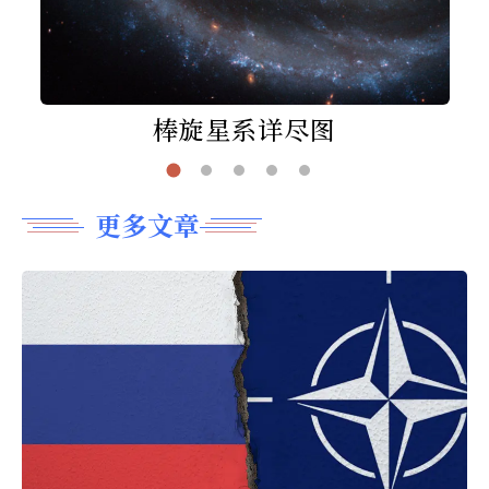
棒旋星系详尽图
更多文章