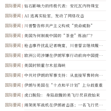
达
国际要闻
钻石影响力的终极代表：安托瓦内特珠宝
国际要闻
AI 逃离实验室，发动了网络攻击
国际要闻
川普警告称共产主义构成“致命威胁”
国际要闻
美国为何制裁中国的“茶壶”炼油厂？
国际要闻
枪击事件扰乱记者晚宴，川普誓言继续履行
职责
国际要闻
欧洲公司涉嫌在伊朗军事行动前向中国提供
美军基地的卫星图像
国际要闻
美国封锁霍尔木兹海峡
国际要闻
中共对伊朗的军事支持：从直接军售转向间
接技术转让
国际要闻
伊朗与美国在“十点和平计划”上分歧重重
国际要闻
虎口脱险： 身陷敌腹的美飞行员获救始末
国际要闻
兩架美军战机在伊朗被击落；一名飞行员失