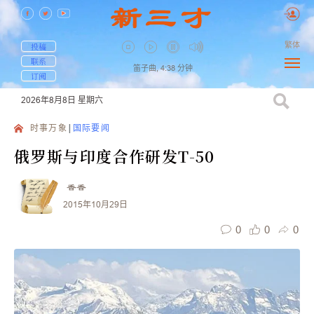
繁体
投稿
联系
笛子曲,
4:38
分钟
订阅
2026年8月8日
星期六
时事万象
国际要闻
俄罗斯与印度合作研发T-50
香香
2015年10月29日
0
0
0